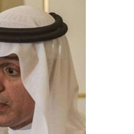
مستندها
فرهنگ و زندگی
حقوق شهروندی
انتخابات ریاست جمهوری آمریکا ۲۰۲۴
اقتصادی
حمله جمهوری اسلامی به اسرائیل
رمز مهسا
علم و فناوری
اسرائیل در جنگ
ورزش زنان در ایران
گالری عکس
اعتراضات زن، زندگی، آزادی
آرشیو پخش زنده
مجموعه مستندهای دادخواهی
تریبونال مردمی آبان ۹۸
دادگاه حمید نوری
چهل سال گروگان‌گیری
قانون شفافیت دارائی کادر رهبری ایران
اعتراضات مردمی آبان ۹۸
اسرائیل در جنگ