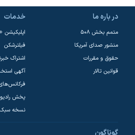
در باره ما
خدمات
متمم بخش ۵۰۸
اپلیکیشن +VOA
منشور صدای آمریکا
فیلترشکن
حقوق و مقررات
اشتراک خبرن
قوانین تالار
آگهی استخد
فرکانس‌های 
پخش رادیو
یادگیری زبان انگلیسی
نسخه سبک 
دنبال کنید
گوناگون