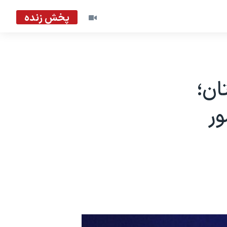
پخش زنده
ان؛
ور