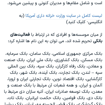
اسرائیل در جنگ
است و شامل مقام‌ها و مدیران کنونی و پیشین می‌شود.
نرگس محمدی برنده جایزه نوبل صلح
لیست کامل در سایت وزارت خزانه داری آمریکا
(به
همایش محافظه‌کاران آمریکا «سی‌پک»
انگلیسی- کلیک کنید)
صفحه‌های ویژه
از میان موسسه‌ها و افرادی که در ارتباط با
فعالیت‌های
سفر پرزیدنت ترامپ به چین
بانکی
تحریم شده اند، می توان به این نام ها اشاره کرد:
بانک مرکزی جمهوری اسلامی، بانک سامان، بانک سرمایه،
بانک مسکن، بانک کشاورزی، بانک ملی ایران، بانک صنعت
و معادن، بانک رفاه کارگران، بانک سپه، بانک بین المللی
سپه – لندن، بانک تجارت، بانک آینده، بانک شهر، بانک
کارگشایی، بانک اقتصاد نوین، بانک تجارتی ایران و اروپا،
آلمان و ایران، و همه شعبات آن مرتبط با بانک صنعت و
معدن، بانک توسعه صادرات ایران، آتیه سازان دی مرتبط با
بانک دی، بانک قوامین، بانک حکمت ایرانیان، بانک تات،
بانک گردشگری، بانک قرض الحسنه مهر ایران، بانک پرشیا