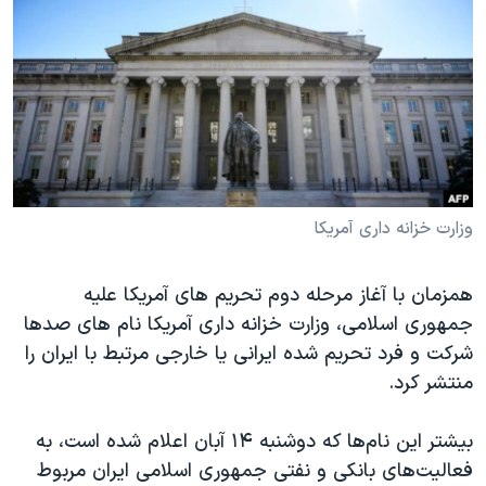
دنبال کنید
مستندها
فرهنگ و زندگی
حقوق شهروندی
انتخابات ریاست جمهوری آمریکا ۲۰۲۴
اقتصادی
حمله جمهوری اسلامی به اسرائیل
رمز مهسا
علم و فناوری
زبانهای مختلف
اسرائیل در جنگ
ورزش زنان در ایران
گالری عکس
اعتراضات زن، زندگی، آزادی
وزارت خزانه داری آمریکا
آرشیو پخش زنده
مجموعه مستندهای دادخواهی
همزمان با آغاز مرحله دوم تحریم های آمریکا علیه
تریبونال مردمی آبان ۹۸
جمهوری اسلامی، وزارت خزانه داری آمریکا نام های صدها
دادگاه حمید نوری
شرکت و فرد تحریم شده ایرانی یا خارجی مرتبط با ایران را
چهل سال گروگان‌گیری
منتشر کرد.
قانون شفافیت دارائی کادر رهبری ایران
بیشتر این نام‌ها که دوشنبه ۱۴ آبان اعلام شده است، به
اعتراضات مردمی آبان ۹۸
فعالیت‌های بانکی و نفتی جمهوری اسلامی ایران مربوط