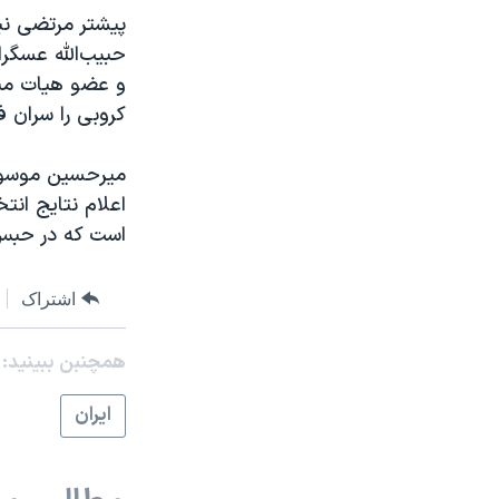
پیشتر مرتضی ن
حبیب‌الله عسگر
و عضو هیات منص
کروبی را سران فت
اعلام نتایج ان
است که در حبس 
اشتراک
همچنبن ببینید:
ايران