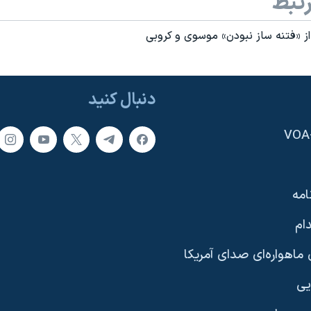
تبط
از «فتنه ساز نبودن» موسوی و کروبی
دنبال کنید
امه
ام
ماهواره‌ای صدای آمریکا
یی