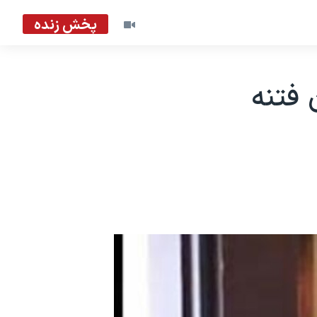
پخش زنده
فتنه