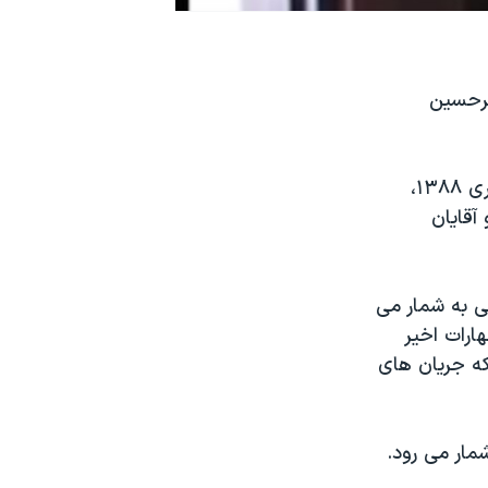
یرحسین
به دنبال تظاهرات اعتراضی در ایران پس از اعلام نتایج انتخابات ریاست جمهوری ۱۳۸۸،
آقایان
ی به شمار می
ارات اخیر
که جریان های
مار می رود.