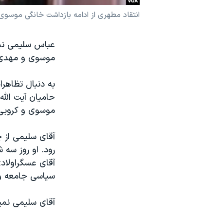
نرگس محمدی برنده جایزه نوبل صلح
انتقاد مطهری از ادامه بازداشت خانگی موسوی
همایش محافظه‌کاران آمریکا «سی‌پک»
عباس سلیمی نمی
صفحه‌های ویژه
موسوی و مهدی ک
سفر پرزیدنت ترامپ به چین
حامیان آیت الله
موسوی و کروبی 
آقای سلیمی از 
رود. او روز سه 
آقای عسگراولادی
سیاسی جامعه و 
آقای سلیمی نمین