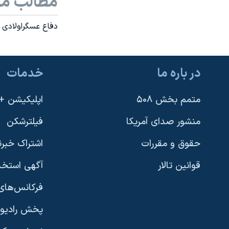
مطالب مر
دفاع عسگراولادی 
در باره ما
خدمات
متمم بخش ۵۰۸
اپلیکیشن +VOA
منشور صدای آمریکا
فیلترشکن
حقوق و مقررات
اشتراک خبرن
قوانین تالار
آگهی استخد
فرکانس‌های 
پخش رادیو
یادگیری زبان انگلیسی