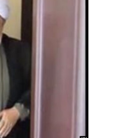
مستندها
فرهنگ و زندگی
حقوق شهروندی
انتخابات ریاست جمهوری آمریکا ۲۰۲۴
اقتصادی
حمله جمهوری اسلامی به اسرائیل
رمز مهسا
علم و فناوری
اسرائیل در جنگ
ورزش زنان در ایران
گالری عکس
اعتراضات زن، زندگی، آزادی
آرشیو پخش زنده
مجموعه مستندهای دادخواهی
تریبونال مردمی آبان ۹۸
دادگاه حمید نوری
چهل سال گروگان‌گیری
قانون شفافیت دارائی کادر رهبری ایران
اعتراضات مردمی آبان ۹۸
اسرائیل در جنگ