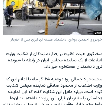
دنبال کنید
مستندها
فرهنگ و زندگی
حقوق شهروندی
انتخابات ریاست جمهوری آمریکا ۲۰۲۴
اقتصادی
حمله جمهوری اسلامی به اسرائیل
رمز مهسا
علم و فناوری
زبانهای مختلف
اسرائیل در جنگ
ورزش زنان در ایران
خودروی احمدی روشن، دانشمند هسته ای ایران پس از انفجار
گالری عکس
اعتراضات زن، زندگی، آزادی
سخنگوی هیئت نظارت بر رفتار نمایندگان از شکایت وزارت
آرشیو پخش زنده
مجموعه مستندهای دادخواهی
اطلاعات از یک نماینده مجلس ایران در رابطه با «پرونده
تریبونال مردمی آبان ۹۸
ترور دانشمندان هسته‌ای» خبر داد.
دادگاه حمید نوری
محمدجواد جمالی روز دوشنبه ۲۵ آذر ماه با اعلام این که
چهل سال گروگان‌گیری
وزارت اطلاعات از محمود صادقی نماینده مجلس شکایت
قانون شفافیت دارائی کادر رهبری ایران
کرده است، درباره دلایل این شکایت گفت که این نماینده
«جلساتی با مظنونان قبلی این پرونده داشته»، به آن‌ها
اعتراضات مردمی آبان ۹۸
«قول‌های خلاف واقع» داده، و «برخی از مطالب طبقه‌بندی