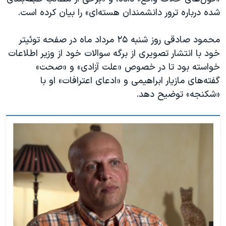
اسرائیل در جنگ
شده درباره ترور دانشمندان هسته‌ای» را بیان کرده است.
نرگس محمدی برنده جایزه نوبل صلح
محمود صادقی روز شنبه ۲۵ مرداد ماه در صفحه توئیتر
همایش محافظه‌کاران آمریکا «سی‌پک»
خود با انتشار تصویری از برگه سوالات خود از وزیر اطلاعات
صفحه‌های ویژه
خواسته بود تا در خصوص «علت آزادی» و «صحت»
سفر پرزیدنت ترامپ به چین
گفته‌های مازیار ابراهیمی و «ادعای اعترافات» او با
«شکنجه» توضیح دهد.