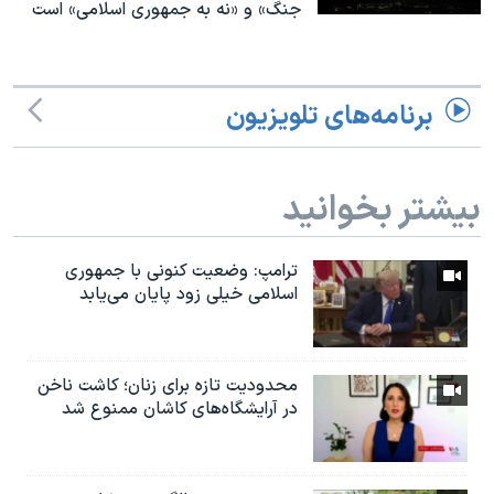
اسرائیل در جنگ
جنگ» و «نه به جمهوری اسلامی» است
نرگس محمدی برنده جایزه نوبل صلح
همایش محافظه‌کاران آمریکا «سی‌پک»
برنامه‌های تلویزیون
صفحه‌های ویژه
سفر پرزیدنت ترامپ به چین
بیشتر بخوانید
ترامپ: وضعیت کنونی با جمهوری
اسلامی خیلی زود پایان می‌یابد
محدودیت تازه برای زنان؛ کاشت ناخن
در آرایشگاه‌های کاشان ممنوع شد