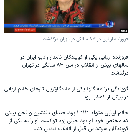
دنبال کنید
مستندها
فرهنگ و زندگی
حقوق شهروندی
انتخابات ریاست جمهوری آمریکا ۲۰۲۴
اقتصادی
حمله جمهوری اسلامی به اسرائیل
رمز مهسا
علم و فناوری
فروزنده اربابی در ۸۳ سالگی در تهران درگذشت.
زبانهای مختلف
اسرائیل در جنگ
ورزش زنان در ایران
فروزنده اربابی یکی از گویندگان نامدار رادیو ایران در
گالری عکس
اعتراضات زن، زندگی، آزادی
سالهای پیش از انقلاب در سن ۸۳ سالگی در تهران
آرشیو پخش زنده
مجموعه مستندهای دادخواهی
درگذشت.
تریبونال مردمی آبان ۹۸
گویندگی برنامه گلها یکی از ماندگارترین کارهای خانم اربابی
دادگاه حمید نوری
در پیش از انقلاب بود.
چهل سال گروگان‌گیری
خانم اربابی متولد ۱۳۱۳ بود. صدای دلنشین و لحن بیانی
قانون شفافیت دارائی کادر رهبری ایران
که مختص خود او بود خیلی زود توانست او را به یکی از
اعتراضات مردمی آبان ۹۸
گویندگان سرشناس قبل از انقلاب تبدیل کند.