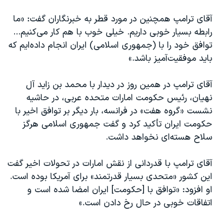
اسرائیل در جنگ
آقای ترامپ همچنین در مورد قطر به خبرنگاران گفت: «ما
نرگس محمدی برنده جایزه نوبل صلح
رابطه بسیار خوبی داریم. خیلی خوب با هم کار می‌کنیم...
همایش محافظه‌کاران آمریکا «سی‌پک»
توافق خود را با (جمهوری اسلامی) ایران انجام داده‌ایم که
صفحه‌های ویژه
باید موفقیت‌آمیز باشد.»
سفر پرزیدنت ترامپ به چین
آقای ترامپ در همین روز در دیدار با محمد بن زاید آل
نهیان، رئیس حکومت امارات متحده عربی، در حاشیه
نشست «گروه هفت» در فرانسه، بار دیگر بر توافق اخیر با
حکومت ایران تأکید کرد و گفت جمهوری اسلامی هرگز
سلاح هسته‌ای نخواهد داشت.
آقای ترامپ با قدردانی از نقش امارات در تحولات اخیر گفت
این کشور «متحدی بسیار قدرتمند» برای آمریکا بوده است.
او افزود: «توافق با [حکومت] ایران امضا شده است و
اتفاقات خوبی در حال رخ دادن است.»