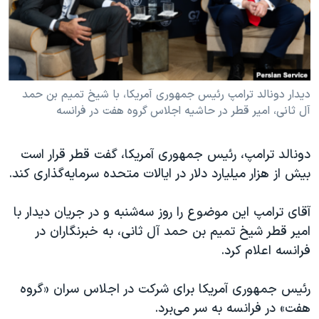
دنبال کنید
مستندها
فرهنگ و زندگی
حقوق شهروندی
انتخابات ریاست جمهوری آمریکا ۲۰۲۴
اقتصادی
حمله جمهوری اسلامی به اسرائیل
رمز مهسا
علم و فناوری
دیدار دونالد ترامپ رئیس جمهوری آمریکا، با شیخ تمیم بن حمد
زبانهای مختلف
آل ثانی، امیر قطر در حاشیه اجلاس گروه هفت در فرانسه
اسرائیل در جنگ
ورزش زنان در ایران
گالری عکس
اعتراضات زن، زندگی، آزادی
دونالد ترامپ، رئیس جمهوری آمریکا، گفت قطر قرار است
آرشیو پخش زنده
مجموعه مستندهای دادخواهی
بیش از هزار میلیارد دلار در ایالات متحده سرمایه‌گذاری کند.
تریبونال مردمی آبان ۹۸
آقای ترامپ این موضوع را روز سه‌شنبه و در جریان دیدار با
دادگاه حمید نوری
امیر قطر شیخ تمیم بن حمد آل ثانی، به خبرنگاران در
چهل سال گروگان‌گیری
فرانسه اعلام کرد.
قانون شفافیت دارائی کادر رهبری ایران
رئیس جمهوری آمریکا برای شرکت در اجلاس سران «گروه
اعتراضات مردمی آبان ۹۸
هفت» در فرانسه به سر می‌برد.