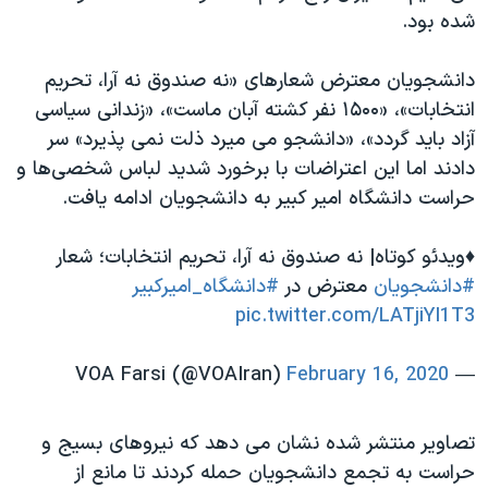
اسرائیل در جنگ
شده بود.
نرگس محمدی برنده جایزه نوبل صلح
دانشجویان معترض شعارهای «نه صندوق نه آرا، تحریم
همایش محافظه‌کاران آمریکا «سی‌پک»
انتخابات»، «۱۵۰۰ نفر کشته آبان ماست»، «زندانی سیاسی
صفحه‌های ویژه
آزاد باید گردد»، «دانشجو می میرد ذلت نمی پذیرد» سر
سفر پرزیدنت ترامپ به چین
دادند اما این اعتراضات با برخورد شدید لباس شخصی‌ها و
حراست دانشگاه امیر کبیر به دانشجویان ادامه یافت.
♦️ویدئو کوتاه| نه صندوق نه آرا، تحریم انتخابات؛ شعار
#دانشجویان
معترض در
#دانشگاه_امیرکبیر
pic.twitter.com/LATjiYI1T3
February 16, 2020
— VOA Farsi (@VOAIran)
تصاویر منتشر شده نشان می دهد که نیروهای بسیج و
حراست به تجمع دانشجویان حمله کردند تا مانع از