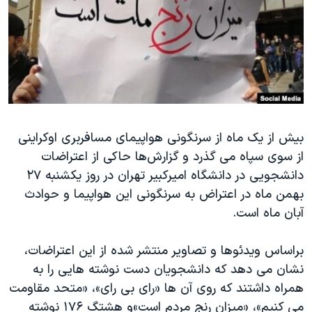
دنبال کنید
مستندها
فرهنگ و زندگی
حقوق شهروندی
انتخابات ریاست جمهوری آمریکا ۲۰۲۴
اقتصادی
حمله جمهوری اسلامی به اسرائیل
رمز مهسا
علم و فناوری
زبانهای مختلف
اسرائیل در جنگ
ورزش زنان در ایران
بیش از یک ماه از سرنگونی هواپیمای مسافربری اوکراینی
گالری عکس
اعتراضات زن، زندگی، آزادی
از سوی سپاه می گذرد و گزارش‌ها حاکی از اعتراضات
آرشیو پخش زنده
مجموعه مستندهای دادخواهی
دانشجویی در دانشگاه امیرکبیر تهران در روز یکشنبه ۲۷
تریبونال مردمی آبان ۹۸
بهمن ماه در اعتراض به سرنگونی این هواپیما و حوادث
آبان ماه است.
دادگاه حمید نوری
چهل سال گروگان‌گیری
براساس ویدئوها و تصاویر منتشر شده از این اعتراضات،
قانون شفافیت دارائی کادر رهبری ایران
نشان می دهد که دانشجویان دست نوشته هایی را به
همراه داشتند که روی آن ها «رای بی رای»، «متحد مقاومت
اعتراضات مردمی آبان ۹۸
می کنیم»، «میزان رنج مردم است»و هشتگ‌ ۱۷۶ نوشته