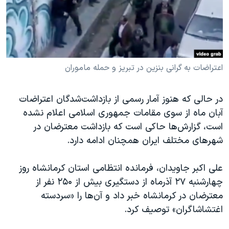
دنبال کنید
مستندها
فرهنگ و زندگی
حقوق شهروندی
انتخابات ریاست جمهوری آمریکا ۲۰۲۴
اقتصادی
حمله جمهوری اسلامی به اسرائیل
رمز مهسا
علم و فناوری
اعتراضات به گرانی بنزین در تبریز و حمله ماموران
زبانهای مختلف
اسرائیل در جنگ
ورزش زنان در ایران
در حالی که هنوز آمار رسمی از بازداشت‌شدگان اعتراضات
گالری عکس
اعتراضات زن، زندگی، آزادی
آبان ماه از سوی مقامات جمهوری اسلامی اعلام نشده
آرشیو پخش زنده
مجموعه مستندهای دادخواهی
است، گزارش‌ها حاکی است که بازداشت معترضان در
شهرهای مختلف ایران همچنان ادامه دارد.
تریبونال مردمی آبان ۹۸
دادگاه حمید نوری
علی اکبر جاویدان، فرمانده انتظامی استان کرمانشاه روز
چهل سال گروگان‌گیری
چهارشنبه ۲۷ آذرماه از دستگیری بیش از ۲۵۰ نفر از
معترضان در کرمانشاه خبر داد و آن‌ها را «سردسته
قانون شفافیت دارائی کادر رهبری ایران
اغتشاشاگران» توصیف کرد.
اعتراضات مردمی آبان ۹۸