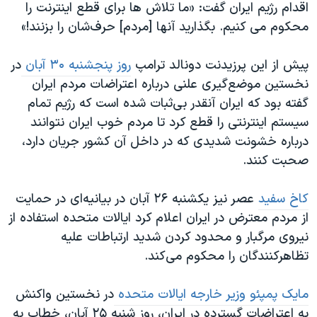
اقدام رژیم ایران گفت: «ما تلاش ها برای قطع اینترنت را
محکوم می کنیم. بگذارید آنها [مردم] حرف‌شان را بزنند!»
پیش از این پرزیدنت دونالد ترامپ
روز پنجشنبه ۳۰ آبان
در
نخستین موضع‌گیری علنی درباره اعتراضات مردم ایران
گفته بود که ایران آنقدر بی‌ثبات شده است که رژیم تمام
سیستم اینترنتی را قطع کرد تا مردم خوب ایران نتوانند
درباره خشونت شدیدی که در داخل آن کشور جریان دارد،
صحبت کنند.
کاخ سفید
عصر نیز یکشنبه ۲۶ آبان در بیانیه‌ای در حمایت
از مردم معترض در ایران اعلام کرد ایالات متحده استفاده از
نیروی مرگبار و محدود کردن شدید ارتباطات علیه
تظاهرکنندگان را محکوم می‌کند.
مایک پمپئو وزیر خارجه ایالات متحده
در نخستین واکنش
به اعتراضات گسترده در ایران، روز شنبه ۲۵ آبان، خطاب به