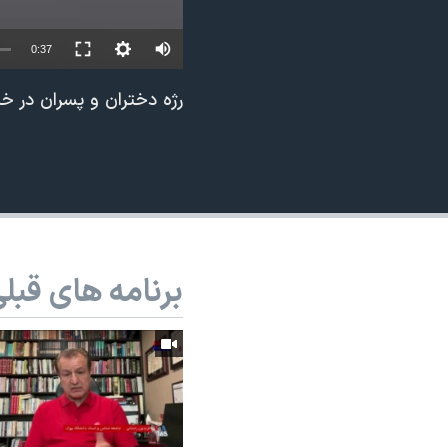
نرگس محمدی برنده جایزه نوبل صلح
0:37
همایش محافظه‌کاران آمریکا «سی‌پک»
صفحه‌های ویژه
رژه دختران و پسران در خیاب
سفر پرزیدنت ترامپ به چین
برنامه های قبل