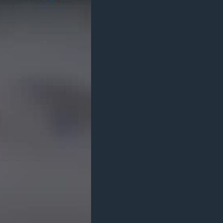
مستندها
فرهنگ و زندگی
حقوق شهروندی
انتخابات ریاست جمهوری آمریکا ۲۰۲۴
اقتصادی
حمله جمهوری اسلامی به اسرائیل
رمز مهسا
علم و فناوری
اسرائیل در جنگ
ورزش زنان در ایران
گالری عکس
اعتراضات زن، زندگی، آزادی
آرشیو پخش زنده
مجموعه مستندهای دادخواهی
تریبونال مردمی آبان ۹۸
دادگاه حمید نوری
چهل سال گروگان‌گیری
قانون شفافیت دارائی کادر رهبری ایران
اعتراضات مردمی آبان ۹۸
اسرائیل در جنگ