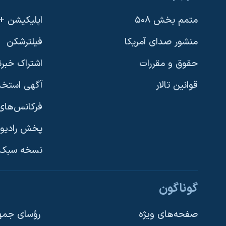
متمم بخش ۵۰۸
اپلیکیشن +VOA
منشور صدای آمریکا
فیلترشکن
حقوق و مقررات
اشتراک خبرن
قوانین تالار
آگهی استخد
فرکانس‌های 
پخش رادیو
یادگیری زبان انگلیسی
نسخه سبک 
دنبال کنید
گوناگون
صفحه‌های ویژه
رؤسای جمهو