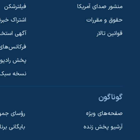
منشور صدای آمریکا
فیلترشکن
حقوق و مقررات
اشتراک خبرن
قوانین تالار
آگهی استخد
فرکانس‌های 
پخش رادیو
یادگیری زبان انگلیسی
نسخه سبک 
دنبال کنید
گوناگون
صفحه‌های ویژه
رؤسای جمهو
آرشیو پخش زنده
بایگانی برن
زبانهای مختلف