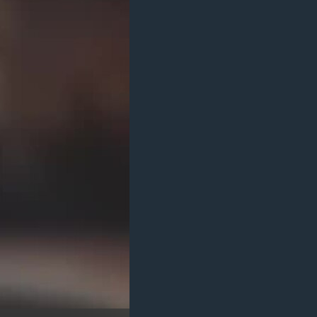
مستندها
فرهنگ و زندگی
حقوق شهروندی
انتخابات ریاست جمهوری آمریکا ۲۰۲۴
اقتصادی
حمله جمهوری اسلامی به اسرائیل
رمز مهسا
علم و فناوری
اسرائیل در جنگ
ورزش زنان در ایران
گالری عکس
اعتراضات زن، زندگی، آزادی
آرشیو پخش زنده
مجموعه مستندهای دادخواهی
تریبونال مردمی آبان ۹۸
دادگاه حمید نوری
چهل سال گروگان‌گیری
قانون شفافیت دارائی کادر رهبری ایران
اعتراضات مردمی آبان ۹۸
اسرائیل در جنگ