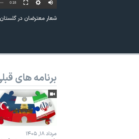
0:18
نرگس محمدی برنده جایزه نوبل صلح
شعار معترضان در گلستان لاهیجان
همایش محافظه‌کاران آمریکا «سی‌پک»
صفحه‌های ویژه
سفر پرزیدنت ترامپ به چین
برنامه های قبل
مرداد ۱۸, ۱۴۰۵