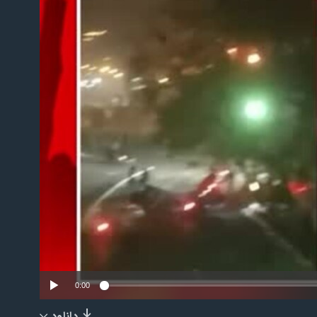
No m
0:00