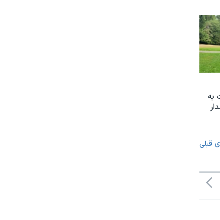
 به
ار
ی قبلی