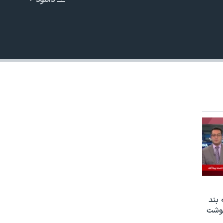
دانلود
EMBED
480p
 بند
نوشت