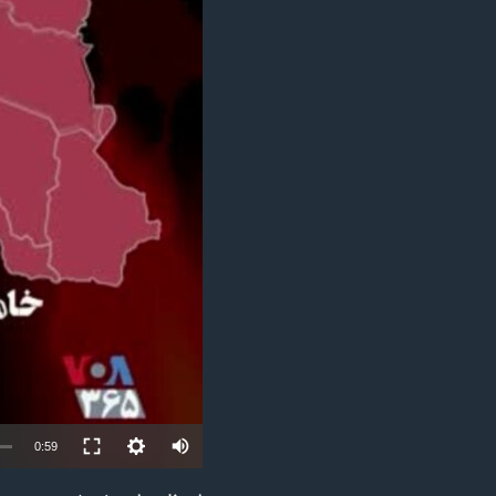
مستندها
فرهنگ و زندگی
حقوق شهروندی
انتخابات ریاست جمهوری آمریکا ۲۰۲۴
اقتصادی
حمله جمهوری اسلامی به اسرائیل
رمز مهسا
علم و فناوری
اسرائیل در جنگ
ورزش زنان در ایران
گالری عکس
اعتراضات زن، زندگی، آزادی
آرشیو پخش زنده
مجموعه مستندهای دادخواهی
تریبونال مردمی آبان ۹۸
دادگاه حمید نوری
چهل سال گروگان‌گیری
قانون شفافیت دارائی کادر رهبری ایران
اعتراضات مردمی آبان ۹۸
Auto
0:59
اسرائیل در جنگ
240p