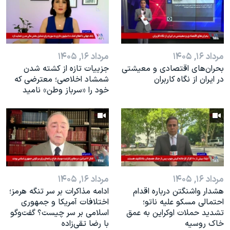
اسرائیل در جنگ
نرگس محمدی برنده جایزه نوبل صلح
همایش محافظه‌کاران آمریکا «سی‌پک»
مرداد ۱۶, ۱۴۰۵
مرداد ۱۶, ۱۴۰۵
صفحه‌های ویژه
بحران‌های اقتصادی و معیشتی
جزییات تازه از کشته شدن
سفر پرزیدنت ترامپ به چین
در ایران از نگاه کاربران
شمشاد اخلاصی؛ معترضی که
خود را «سرباز وطن» نامید
مرداد ۱۶, ۱۴۰۵
مرداد ۱۶, ۱۴۰۵
هشدار واشنگتن درباره اقدام
ادامه مذاکرات بر سر تنگه هرمز؛
احتمالی مسکو علیه ناتو؛
اختلافات آمریکا و جمهوری
تشدید حملات اوکراین به عمق
اسلامی بر سر چیست؟ گفت‌وگو
خاک روسیه
با رضا تقی‌زاده