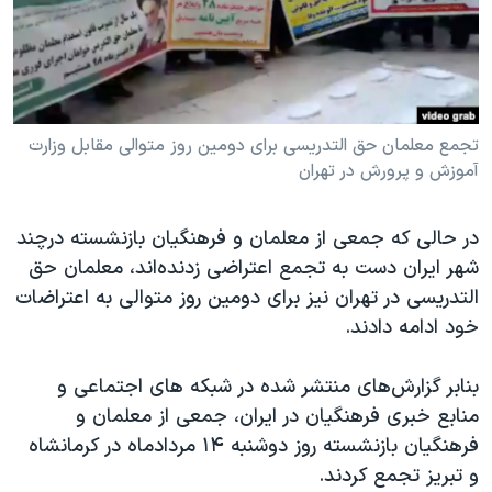
دنبال کنید
مستندها
فرهنگ و زندگی
حقوق شهروندی
انتخابات ریاست جمهوری آمریکا ۲۰۲۴
اقتصادی
حمله جمهوری اسلامی به اسرائیل
رمز مهسا
علم و فناوری
تجمع معلمان حق التدریسی برای دومین روز متوالی مقابل وزارت
زبانهای مختلف
آموزش و پرورش در تهران
اسرائیل در جنگ
ورزش زنان در ایران
گالری عکس
اعتراضات زن، زندگی، آزادی
در حالی که جمعی از معلمان و فرهنگیان بازنشسته درچند
آرشیو پخش زنده
مجموعه مستندهای دادخواهی
شهر ایران دست به تجمع اعتراضی زدنده‌اند، معلمان حق
التدریسی در تهران نیز برای دومین روز متوالی به اعتراضات
تریبونال مردمی آبان ۹۸
خود ادامه دادند.
دادگاه حمید نوری
چهل سال گروگان‌گیری
بنابر گزارش‌های منتشر شده در شبکه های اجتماعی و
منابع خبری فرهنگیان در ایران، جمعی از معلمان و
قانون شفافیت دارائی کادر رهبری ایران
فرهنگیان بازنشسته روز دوشنبه ۱۴ مردادماه در کرمانشاه
اعتراضات مردمی آبان ۹۸
و تبریز تجمع کردند.