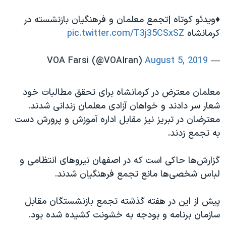
اسرائیل در جنگ
♦️ویدئو کوتاه |تجمع معلمان و فرهنگیان بازنشسته در
نرگس محمدی برنده جایزه نوبل صلح
کرمانشاه
pic.twitter.com/T3j35CSxSZ
همایش محافظه‌کاران آمریکا «سی‌پک»
صفحه‌های ویژه
August 5, 2019
— VOA Farsi (@VOAIran)
سفر پرزیدنت ترامپ به چین
معلمان معترض در کرمانشاه برای تحقق مطالبات خود
شعار سر دادند و خواهان آزادی معلمان زندانی شدند.
معترضان در تبریز نیز مقابل اداره آموزش و پرورش دست
به تجمع زدند.
گزارش‌ها حاکی است که در اصفهان نیروهای انتظامی و
لباس شخصی‌ها مانع تجمع فرهنگیان شدند.
پیش از این در هفته گذشته تجمع بازنشستگان مقابل
سازمان برنامه و بودجه به خشونت کشیده شده بود.