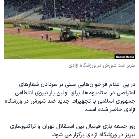
دنبال کنید
مستندها
فرهنگ و زندگی
حقوق شهروندی
انتخابات ریاست جمهوری آمریکا ۲۰۲۴
اقتصادی
حمله جمهوری اسلامی به اسرائیل
رمز مهسا
علم و فناوری
زبانهای مختلف
اسرائیل در جنگ
ورزش زنان در ایران
گالری عکس
اعتراضات زن، زندگی، آزادی
نفربر ضد شورش در ورزشگاه آزادی
آرشیو پخش زنده
مجموعه مستندهای دادخواهی
در پی اعلام فراخوان‌هایی مبنی بر سردادن شعارهای
تریبونال مردمی آبان ۹۸
اعتراضی در استادیوم‌ها، برای اولین بار نیروی انتظامی
دادگاه حمید نوری
جمهوری اسلامی با تجهیزات جدید ضد شورش در ورزشگاه
چهل سال گروگان‌گیری
آزادی حاضر شده است.
قانون شفافیت دارائی کادر رهبری ایران
روز جمعه بازی فوتبال بین استقلال تهران و تراکتورسازی
اعتراضات مردمی آبان ۹۸
تبریز در ورزشگاه آزادی برگزار می شود.