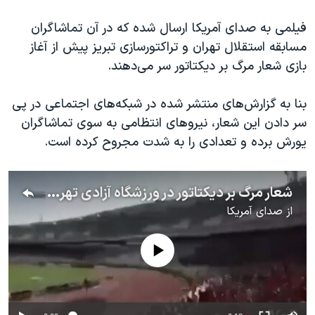
اسرائیل در جنگ
فیلمی به صدای آمریکا ارسال شده که در آن تماشاگران
نرگس محمدی برنده جایزه نوبل صلح
مسابقه استقلال تهران و تراکتورسازی تبریز پیش از آغاز
همایش محافظه‌کاران آمریکا «سی‌پک»
بازی شعار مرگ بر دیکتاتور سر می‌دهند.
صفحه‌های ویژه
بنا به گزارش‌های منتشر شده در شبکه‌های اجتماعی در پی
سفر پرزیدنت ترامپ به چین
سر دادن این شعار، نیروهای انتظامی به سوی تماشاگران
یورش برده و تعدادی را به شدت مجروح کرده است.
شعار مرگ بر دیکتاتور در ورزشگاه آزادی تهران | فیلم ارسالی شما
از
صدای آمریکا
No media source currently available