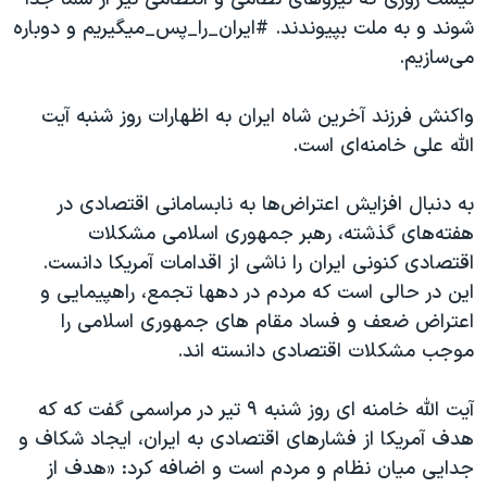
اسرائیل در جنگ
شوند و به ملت بپیوندند. #ایران_را_پس_میگیریم و دوباره
نرگس محمدی برنده جایزه نوبل صلح
می‌سازیم.
همایش محافظه‌کاران آمریکا «سی‌پک»
واکنش فرزند آخرین شاه ایران به اظهارات روز شنبه آیت
صفحه‌های ویژه
الله علی خامنه‌ای است.
سفر پرزیدنت ترامپ به چین
به دنبال افزایش اعتراض‌ها به نابسامانی اقتصادی در
هفته‌های گذشته، رهبر جمهوری اسلامی مشکلات
اقتصادی کنونی ایران را ناشی از اقدامات آمریکا دانست.
این در حالی است که مردم در دهها تجمع، راهپیمایی و
اعتراض ضعف و فساد مقام های جمهوری اسلامی را
موجب مشکلات اقتصادی دانسته اند.
آیت الله خامنه ای روز شنبه ۹ تیر در مراسمی گفت که که
هدف آمریکا از فشارهای اقتصادی به ایران، ایجاد شکاف و
جدایی میان نظام و مردم است و اضافه کرد: «هدف از