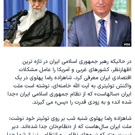
دنبال کنید
مستندها
فرهنگ و زندگی
حقوق شهروندی
انتخابات ریاست جمهوری آمریکا ۲۰۲۴
اقتصادی
حمله جمهوری اسلامی به اسرائیل
رمز مهسا
علم و فناوری
زبانهای مختلف
اسرائیل در جنگ
ورزش زنان در ایران
گالری عکس
اعتراضات زن، زندگی، آزادی
در حالیکه رهبر جمهوری اسلامی ایران در تازه ترین
اظهارنظر، کشورهای غربی و آمریکا را عامل مشکلات
آرشیو پخش زنده
مجموعه مستندهای دادخواهی
اقتصادی ایران معرفی کرد، شاهزاده رضا پهلوی در یک
تریبونال مردمی آبان ۹۸
واکنش توئیتری به آیت الله خامنه‌ای،‌ نوشته است ملت
دادگاه حمید نوری
ایران «سالهاست» که از نظام جمهوری اسلامی ایران «جدا
شده اند» و به زودی قدرت را «پس» می گیرند.
چهل سال گروگان‌گیری
قانون شفافیت دارائی کادر رهبری ایران
شاهزاده رضا پهلوی شنبه شب بر روی توئیتر خود نوشت:‌
اعتراضات مردمی آبان ۹۸
ملت ایران سال‌هاست که از «نظام»تان جدا شده‌اند. دیر
نیست روزی که نیروهای نظامی و انتظامی نیز از شما جدا