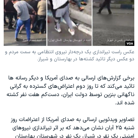
دنبال کنید
مستندها
فرهنگ و زندگی
حقوق شهروندی
انتخابات ریاست جمهوری آمریکا ۲۰۲۴
اقتصادی
حمله جمهوری اسلامی به اسرائیل
رمز مهسا
علم و فناوری
زبانهای مختلف
اسرائیل در جنگ
ورزش زنان در ایران
عکس راست تیراندازی یک درجه‌دار نیروی انتظامی به سمت مردم و
دو عکس دیگر تائید کشته‌ها در بهارستان و شیراز.
گالری عکس
اعتراضات زن، زندگی، آزادی
آرشیو پخش زنده
مجموعه مستندهای دادخواهی
برخی گزارش‌های ارسالی به صدای آمریکا و دیگر رسانه ها
تریبونال مردمی آبان ۹۸
تائید می‌کند که تا روز دوم اعتراض‌های گسترده به گرانی
ناگهانی بنزین توسط دولت ایران، دست‌کم هفت نفر کشته
دادگاه حمید نوری
شده اند.
چهل سال گروگان‌گیری
قانون شفافیت دارائی کادر رهبری ایران
تصاویر ویدئویی ارسالی به صدای آمریکا از اعتراضات روز
شنبه ۲۵ آبان نشان می‌دهد که بر اثر تیراندازی نیروهای
اعتراضات مردمی آبان ۹۸
امنیتی یک نفر در شیراز، یک نفر در شهرستان بهارستان