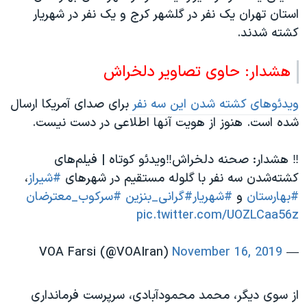
اسرائیل در جنگ
استان تهران یک نفر در گلشهر کرج و یک نفر در شهریار
نرگس محمدی برنده جایزه نوبل صلح
کشته شدند.
همایش محافظه‌کاران آمریکا «سی‌پک»
هشدار: حاوی تصاویر دلخراش
صفحه‌های ویژه
سفر پرزیدنت ترامپ به چین
ویدئوهای کشته شدن این سه نفر
برای صدای آمریکا ارسال
شده است. هنوز از هویت آنها اطلاعی در دست نیست.
‼️ هشدار: صحنه دلخراش‼️ویدئو کوتاه | فیلم‌های
کشته‌شدن سه نفر با گلوله مستقیم در شهرهای
#شیراز
،
#بهارستان
و
#شهریار
#گرانی_بنزین
#سرکوب_معترضان
pic.twitter.com/UOZLCaa56z
November 16, 2019
— VOA Farsi (@VOAIran)
از سوی دیگر، محمد محمودآبادی، سرپرست فرمانداری