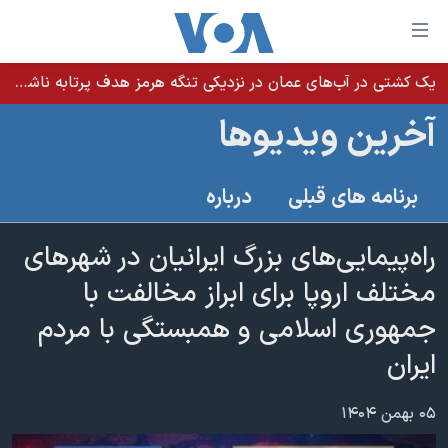
ینکهای
ابل
سترسی
یک کشتی در آب‌های عمان در نزدیکی تنگه هرمز هدف پرتابه ناشناس قرار گرفت
خانه
هش
آخرین ویدیوها
نسخه سبک وب‌سایت
ه
حتوای
موضوع ها
برنامه های قبلی
درباره
صلی
برنامه های تلویزیونی
ایران
هش
جدول برنامه ها
راه‌پیمایی‌های بزرگ ایرانیان در شهرهای
ه
آمریکا
فحه
صفحه‌های ویژه
مختلف اروپا برای ابراز مخالفت با
جهان
صلی
فرکانس‌های صدای آمریکا
جمهوری اسلامی و همبستگی با مردم
ورزشی
جام جهانی ۲۰۲۶
هش
پخش رادیویی
ایران
ه
گزیده‌ها
عملیات خشم حماسی
ستجو
۲۵۰سالگی آمریکا
ویژه برنامه‌ها
یادگیری زبان انگلیسی
۰۵ بهمن ۱۴۰۴
ویدیوها
بایگانی برنامه‌های تلویزیونی