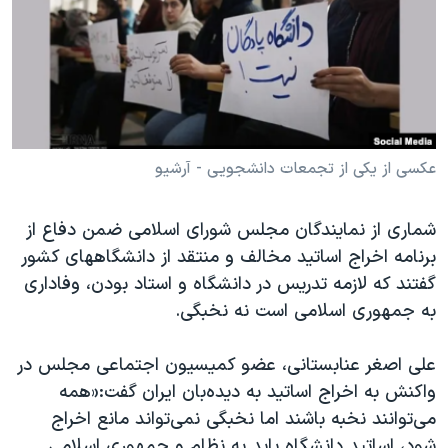
دنبال کنید
مستندها
فرهنگ و زندگی
حقوق شهروندی
انتخابات ریاست جمهوری آمریکا ۲۰۲۴
اقتصادی
حمله جمهوری اسلامی به اسرائیل
رمز مهسا
علم و فناوری
زبانهای مختلف
اسرائیل در جنگ
ورزش زنان در ایران
عکسی از یکی از تجمعات دانشجویی - آرشیو
گالری عکس
اعتراضات زن، زندگی، آزادی
شماری از نمایندگان مجلس شورای اسلامی ضمن دفاع از
آرشیو پخش زنده
مجموعه مستندهای دادخواهی
برنامه اخراج اساتید مخالف و منتقد از دانشگاههای کشور
تریبونال مردمی آبان ۹۸
گفتند که لازمه تدریس در دانشگاه و استاد بودن، وفاداری
به جمهوری اسلامی است نه نخبگی.
دادگاه حمید نوری
چهل سال گروگان‌گیری
علی اصغر عنابستانی، عضو کمیسیون اجتماعی مجلس در
قانون شفافیت دارائی کادر رهبری ایران
واکنش به اخراج اساتید به دیده‌بان ایران گفت:«همه
می‌توانند نخبه باشند اما نخبگی نمی‌تواند مانع اخراج
اعتراضات مردمی آبان ۹۸
شود، اساتید دانشگاه باید به نظام و جمهوری اسلامی