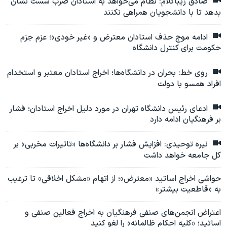
صادق زیباکلام: نظام می‌خواهد به استادان ضرب شست نشان
بدهد تا با دانشجویان همراهی نکنند
ادامه موج حذف استادان معترض و «غیر خودی»؛ عزم جزم
حکومت برای کنترل دانشگاه
روی خط: بحران در دانشگاه‌ها؛ اخراج استادان معتبر و استخدام
افراد همسو با دولت
ادعای رئیس دانشگاه تهران در مورد دلیل اخراج استادان؛ فشار
بر فرهنگیان ادامه دارد
نیره توحیدی: افزایش فشار بر دانشگاه‌ها «تاثیرات مخربی» بر
کل جامعه خواهد داشت
حواشی اخراج اساتید «معترض»؛ از اتهام «مشکل اخلاقی» تا ترغیب
به «قاطعیت بیشتر»
اعتراض انجمن‌های صنفی فرهنگیان به اخراج فعالین صنفی و
اساتید؛ «کلیه احکام ظالمانه» را لغو کنید