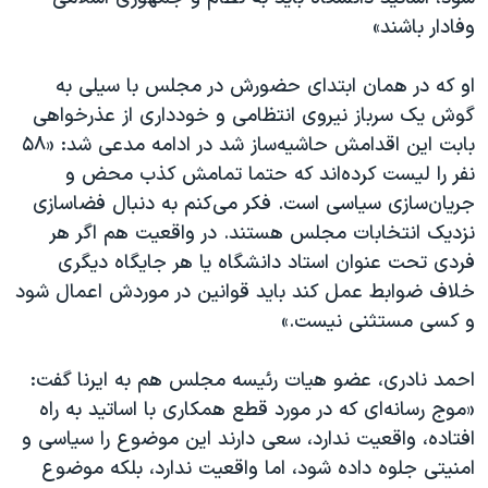
اسرائیل در جنگ
وفادار باشند»
نرگس محمدی برنده جایزه نوبل صلح
او که در همان ابتدای حضورش در مجلس با سیلی به
همایش محافظه‌کاران آمریکا «سی‌پک»
گوش یک سرباز نیروی انتظامی و خودداری از عذرخواهی
صفحه‌های ویژه
بابت این اقدامش حاشیه‌ساز شد در ادامه مدعی شد: «۵۸
سفر پرزیدنت ترامپ به چین
نفر را لیست کرده‌اند که حتما تمامش کذب محض و
جریان‌سازی سیاسی است. فکر می‌کنم به دنبال فضاسازی
نزدیک انتخابات مجلس هستند. در واقعیت هم اگر هر
فردی تحت عنوان استاد دانشگاه یا هر جایگاه دیگری
خلاف ضوابط عمل کند باید قوانین در موردش اعمال شود
و کسی مستثنی نیست.»
احمد نادری، عضو هیات رئیسه مجلس هم به ایرنا گفت:
«موج رسانه‌ای که در مورد قطع همکاری با اساتید به راه
افتاده، واقعیت ندارد، سعی دارند این موضوع را سیاسی و
امنیتی جلوه داده شود، اما واقعیت ندارد، بلکه موضوع