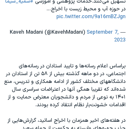
تسهیل می‌کنند.خدمات پژوهشی و آموزشی
#سمیه_سیما
در حوزه آب و محیط زیست با اخراج…
pic.twitter.com/9a16mBZJgn
September 7,
— Kaveh Madani (@KavehMadani)
2023
براساس اعلام رسانه‌ها و تایید استادان در رسانه‌های
اجتماعی، در دو ماهه گذشته بیش از ۵۸ تن از استادان در
دانشگاههای مختلف کشور از ادامه همکاری و تدریس، منع
شده‌اند که تقریبا همگی آنها در اعتراضات سراسری سال
۱۴۰۱ به نوعی از مردم و دانشجویان معترض حمایت و از
اقدامات خشونت‌بار نظام انتقاد کرده بودند.
در هفته‌های اخیر همزمان با اخراج اساتید، گزارش‌هایی از
جذب چهره‌های وابسته به حکومت از جمله سعید