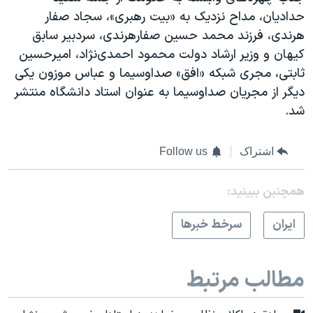
حدادیان، مداح نزدیک به «بیت رهبری»، سجاد صفار
هرندی، فرزند محمد حسین صفارهرندی، سردبیر سابق
کیهان و وزیر ارشاد دولت محمود احمدی‌نژاد،‌ امیرحسین
ثابتی، مجری شبکه «افق» صداوسیما و عباس موزون یکی
دیگر از مجریان صداوسیما به عنوان استاد دانشگاه منتشر
شد.
اشتراک
Follow us
همچنبن ببینید:
ايران
سرخط خبرها
مطالب مرتبط