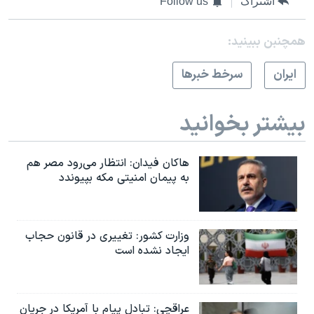
اشتراک
Follow us
همچنبن ببینید:
ايران
سرخط خبرها
بیشتر بخوانید
هاکان فیدان: انتظار می‌رود مصر هم
به پیمان امنیتی مکه بپیوندد
وزارت کشور: تغییری در قانون حجاب
ایجاد نشده است
عراقچی: تبادل پیام با آمریکا در جریان