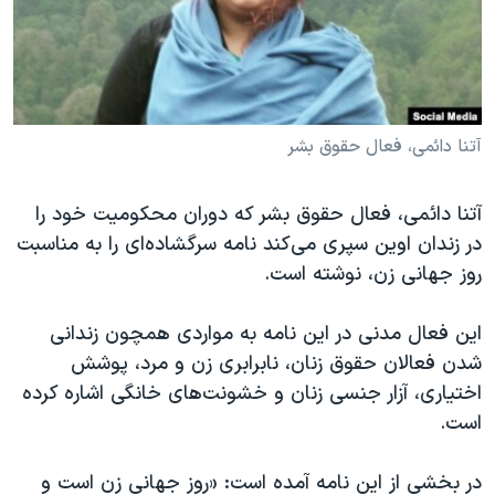
دنبال کنید
مستندها
فرهنگ و زندگی
حقوق شهروندی
انتخابات ریاست جمهوری آمریکا ۲۰۲۴
اقتصادی
حمله جمهوری اسلامی به اسرائیل
رمز مهسا
علم و فناوری
آتنا دائمی، فعال حقوق بشر
زبانهای مختلف
اسرائیل در جنگ
ورزش زنان در ایران
آتنا دائمی، فعال حقوق بشر که دوران محکومیت خود را
گالری عکس
اعتراضات زن، زندگی، آزادی
در زندان اوین سپری می‌کند نامه سرگشاده‌ای را به مناسبت
آرشیو پخش زنده
مجموعه مستندهای دادخواهی
روز جهانی زن، نوشته است.
تریبونال مردمی آبان ۹۸
این فعال مدنی در این نامه به مواردی همچون زندانی
دادگاه حمید نوری
شدن فعالان حقوق زنان، نابرابری زن و مرد، پوشش
چهل سال گروگان‌گیری
اختیاری، آزار جنسی زنان و خشونت‌های خانگی اشاره کرده
است.
قانون شفافیت دارائی کادر رهبری ایران
اعتراضات مردمی آبان ۹۸
در بخشی از این نامه آمده است: «روز جهانی زن است و