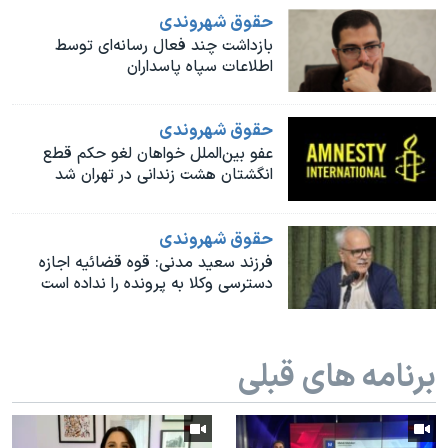
اسرائیل در جنگ
حقوق شهروندی
نرگس محمدی برنده جایزه نوبل صلح
بازداشت چند فعال رسانه‌ای توسط
اطلاعات سپاه پاسداران
همایش محافظه‌کاران آمریکا «سی‌پک»
صفحه‌های ویژه
حقوق شهروندی
سفر پرزیدنت ترامپ به چین
عفو بین‌الملل خواهان لغو حکم قطع
انگشتان هشت زندانی در تهران شد
حقوق شهروندی
فرزند سعید مدنی: قوه قضائیه اجازه
دسترسی وکلا به پرونده را نداده است
برنامه های قبلی