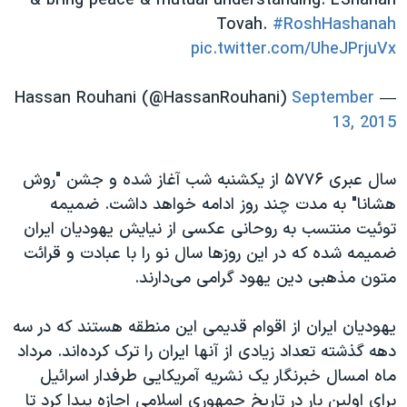
& bring peace & mutual understanding. L'Shanah
Tovah.
#RoshHashanah
pic.twitter.com/UheJPrjuVx
September
— Hassan Rouhani (@HassanRouhani)
13, 2015
سال عبری ۵۷۷۶ از یکشنبه شب آغاز شده و جشن "روش
هشانا" به مدت چند روز ادامه خواهد داشت. ضمیمه
توئیت منتسب به روحانی عکسی از نیایش یهودیان ایران
ضمیمه شده که در این روزها سال نو را با عبادت و قرائت
متون مذهبی دین یهود گرامی می‌دارند.
یهودیان ایران از اقوام قدیمی این منطقه هستند که در سه
دهه گذشته تعداد زیادی از آنها ایران را ترک کرده‌اند. مرداد
ماه امسال خبرنگار یک نشریه آمریکایی طرفدار اسرائیل
برای اولین بار در تاریخ جمهوری اسلامی اجازه پیدا کرد تا