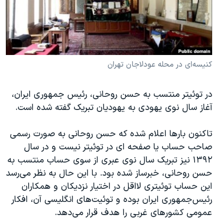
دنبال کنید
مستندها
فرهنگ و زندگی
حقوق شهروندی
انتخابات ریاست جمهوری آمریکا ۲۰۲۴
اقتصادی
حمله جمهوری اسلامی به اسرائیل
رمز مهسا
علم و فناوری
کنیسه‌ای در محله عودلاجان تهران
زبانهای مختلف
اسرائیل در جنگ
ورزش زنان در ایران
در توئیتر منتسب به حسن روحانی، رئیس جمهوری ایران،
گالری عکس
اعتراضات زن، زندگی، آزادی
آغاز سال نوی یهودی به یهودیان تبریک گفته شده است.
آرشیو پخش زنده
مجموعه مستندهای دادخواهی
تاکنون بارها اعلام شده که حسن روحانی به صورت رسمی
تریبونال مردمی آبان ۹۸
صاحب حساب یا صفحه ای در توئیتر نیست و در سال
دادگاه حمید نوری
۱۳۹۲ نیز تبریک سال نوی عبری از سوی حساب منتسب به
چهل سال گروگان‌گیری
حسن روحانی، خبرساز شده بود. با این حال به نظر می‌رسد
این حساب توئیتری لااقل در اختیار نزدیکان و همکاران
قانون شفافیت دارائی کادر رهبری ایران
رئیس‌جمهوری ایران بوده و توئیت‌های انگلیسی آن، افکار
اعتراضات مردمی آبان ۹۸
عمومی کشورهای غربی را هدف قرار می‌دهد.