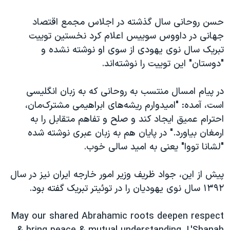
اسرائیل در جنگ
حسن روحانی سال گذشته در اجلاس مجمع اقتصاد
نرگس محمدی برنده جایزه نوبل صلح
جهانی در داووس سوییس اعلام کرد نخستین توییت
همایش محافظه‌کاران آمریکا «سی‌پک»
تبریک سال نوی یهودی از سوی او نوشته نشده و
صفحه‌های ویژه
"دوستان" این توییت را نوشته‌اند.
سفر پرزیدنت ترامپ به چین
در پیام امسال منتسب به روحانی که به زبان انگلیسی
است، آمده: "امیدوارم ریشه‌های ابراهیمی مشترک‌مان،
احترام عمیق ایجاد کند و صلح و تفاهم متقابل را به
ارمغان بیاورد." در پایان هم به زبان عبری نوشته شده
"لشانا تووا" یعنی به امید سالی خوب.
پیش از این، جواد ظریف وزیر امور خارجه ایران نیز در سال
۱۳۹۲ سال نوی یهودیان را در توئیتر تبریک گفته بود.
May our shared Abrahamic roots deepen respect