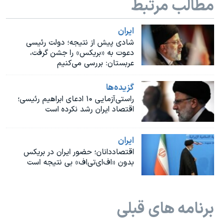
مطالب مرتبط
اسرائیل در جنگ
نرگس محمدی برنده جایزه نوبل صلح
ايران
همایش محافظه‌کاران آمریکا «سی‌پک»
شادی پیش از نتیجه؛ دولت رئیسی
دعوت به «بریکس» را جشن گرفت،
صفحه‌های ویژه
عربستان: بررسی می‌کنیم
سفر پرزیدنت ترامپ به چین
گزيده‌ها
راستی‌آزمایی ۱۰ ادعای ابراهیم رئیسی؛
اقتصاد ایران رشد نکرده است
ايران
اقتصاددانان؛ حضور ایران در بریکس
بدون «اف‌ای‌تی‌اف» بی نتیجه است
برنامه های قبلی