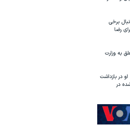
نبال برخی
رای رضا
لق به وزارت
و در بازداشت
ده در