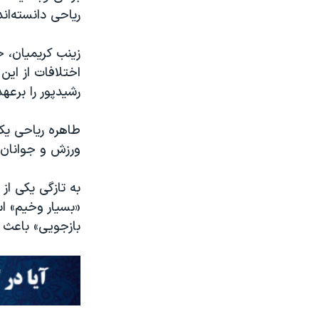
ریاحی دانسته‌اند
زینب کریمیان، خ
اختلافات از این
رشیدپور را برعه
طاهره ریاحی یکی
ورزش و جوانان 
به تازگی یکی از
«بسیار وخیم» 
بازجویی» باعث