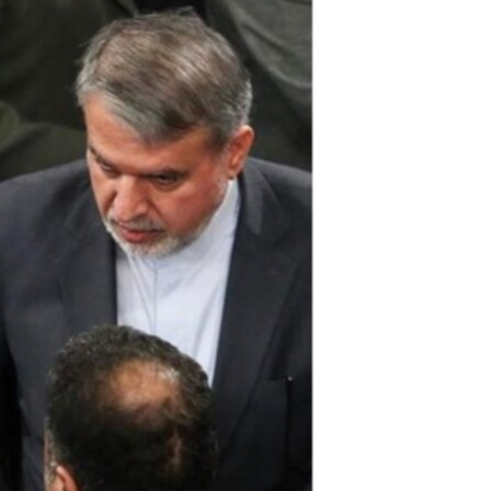
مستندها
فرهنگ و زندگی
حقوق شهروندی
انتخابات ریاست جمهوری آمریکا ۲۰۲۴
اقتصادی
حمله جمهوری اسلامی به اسرائیل
رمز مهسا
علم و فناوری
اسرائیل در جنگ
ورزش زنان در ایران
گالری عکس
اعتراضات زن، زندگی، آزادی
آرشیو پخش زنده
مجموعه مستندهای دادخواهی
تریبونال مردمی آبان ۹۸
دادگاه حمید نوری
چهل سال گروگان‌گیری
قانون شفافیت دارائی کادر رهبری ایران
اعتراضات مردمی آبان ۹۸
اسرائیل در جنگ