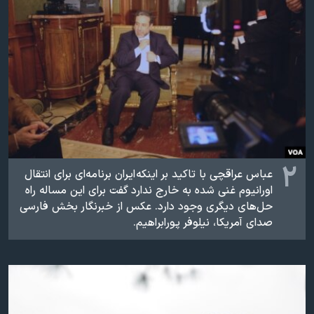
اسرائیل در جنگ
نرگس محمدی برنده جایزه نوبل صلح
همایش محافظه‌کاران آمریکا «سی‌پک»
صفحه‌های ویژه
سفر پرزیدنت ترامپ به چین
۲
عباس عراقچی با تاكيد بر اينكه ايران برنامه‌ای برای انتقال
اورانيوم غنی شده به خارج ندارد گفت برای اين مساله راه
حل‌های ديگری وجود دارد. عکس از خبرنگار بخش فارسی
صدای آمريکا، نيلوفر پورابراهيم.