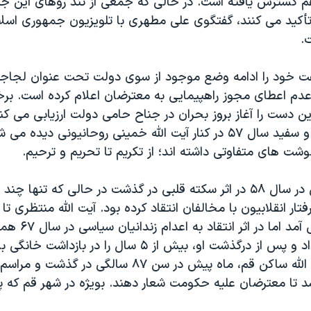
م گسترش یافته است. در حالی که جمعی از تند روهای این جنا
کید می کنند، گفتگوی علی مطهری با تلویزیون جمهوری اسل
.
ت خود را ادامه وضع موجود از سوی دولت تحت عنوان لجاج
دم اعطای مجوز راهپیمایی به معترضان اعلام کرده است. برخ
ین دست را آغاز بروز بحران در جناح حامی دولت ارزیابی می کنن
در تصاویر سیاه و سفید سال ۵۷ در کنار آیت الله خمینی روحانیونی د
ت های متفاوتی داشته اند؛ از تکریم تا تحریم و ترحیم.
آیت الله طالقانی در سال ۵۸ در اثر سکته قلبی در گذشت در حالی که تنها 
فتار انقلابیون با مخالفان انتقاد کرده بود. آیت الله منتظری ت
الله خمینی پیش آمد ا
درگذشت او، بیش از ۵ سال را در بازداشت خانگی بسر برد.
منتقد ترین آیت الله ساکن قم، ماه پیش در سن ۸۷ سالگی در 
 تا معترضان علیه حکومت شعار دهند. بویژه در شهر قم که پا