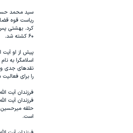
نرگس محمدی برنده جایزه نوبل صلح
سید محمد حسینی 
همایش محافظه‌کاران آمریکا «سی‌پک»
ریاست قوه قضای
صفحه‌های ویژه
۶۰ کشته شد.
سفر پرزیدنت ترامپ به چین
اسلامگرا به نا
نقدهای جدی و ح
را برای فعالیت 
فرزندان آیت ال
فرزندان آیت الله
حلقه میرحسین م
است.
فرزندان آیت ال