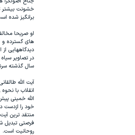
جناح اصولگرا ه
مستندها
فرهنگ و زندگی
خشونت بیشتر تأ
حقوق شهروندی
انتخابات ریاست جمهوری آمریکا ۲۰۲۴
برانگیز شده است
اقتصادی
حمله جمهوری اسلامی به اسرائیل
او صریحا مخالف
رمز مهسا
علم و فناوری
های گسترده و ع
اسرائیل در جنگ
ورزش زنان در ایران
دیدگاههایی از ا
گالری عکس
اعتراضات زن، زندگی، آزادی
سال گذشته سرنوش
آرشیو پخش زنده
مجموعه مستندهای دادخواهی
تریبونال مردمی آبان ۹۸
دادگاه حمید نوری
انقلاب با نحوه ر
چهل سال گروگان‌گیری
خود را ازدست داد و پس از 
قانون شفافیت دارائی کادر رهبری ایران
اعتراضات مردمی آبان ۹۸
فرصتی تبدیل شد
روحانیت است.
اسرائیل در جنگ