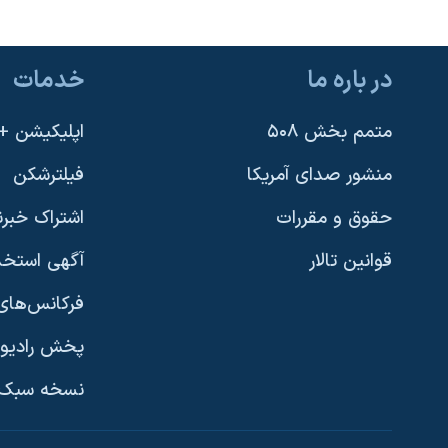
در باره ما
خدمات
متمم بخش ۵۰۸
اپلیکیشن +VOA
منشور صدای آمریکا
فیلترشکن
حقوق و مقررات
اشتراک خبرن
قوانین تالار
آگهی استخد
فرکانس‌های 
پخش رادیو
یادگیری زبان انگلیسی
نسخه سبک 
دنبال کنید