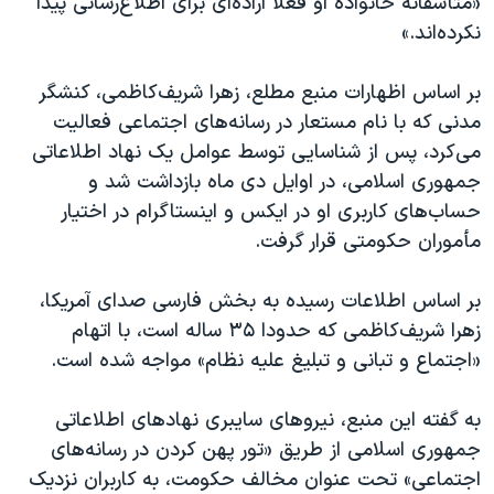
«متأسفانه خانواده او فعلا اراده‌ای برای اطلاع‌رسانی پیدا
اسرائیل در جنگ
نکرده‌اند.»
نرگس محمدی برنده جایزه نوبل صلح
همایش محافظه‌کاران آمریکا «سی‌پک»
بر اساس اظهارات منبع مطلع، زهرا شریف‌کاظمی، کنشگر
مدنی که با نام مستعار در رسانه‌های اجتماعی فعالیت
صفحه‌های ویژه
می‌کرد، پس از شناسایی توسط عوامل یک نهاد اطلاعاتی
سفر پرزیدنت ترامپ به چین
جمهوری اسلامی، در اوایل دی ماه بازداشت شد و
حساب‌های کاربری او در ایکس و اینستاگرام در اختیار
مأموران حکومتی قرار گرفت.
بر اساس اطلاعات رسیده به بخش فارسی صدای آمریکا،
زهرا شریف‌کاظمی که حدودا ۳۵ ساله است، با اتهام
«اجتماع و تبانی و تبلیغ علیه نظام» مواجه شده است.
به گفته این منبع، نیروهای سایبری نهادهای اطلاعاتی
جمهوری اسلامی از طریق «تور پهن کردن در رسانه‌های
اجتماعی» تحت عنوان مخالف حکومت، به کاربران نزدیک