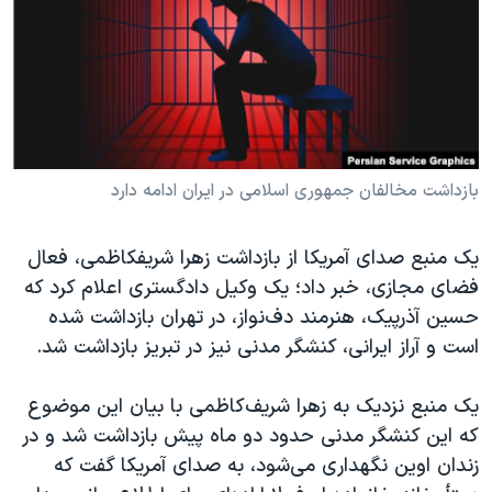
دنبال کنید
مستندها
فرهنگ و زندگی
حقوق شهروندی
انتخابات ریاست جمهوری آمریکا ۲۰۲۴
اقتصادی
حمله جمهوری اسلامی به اسرائیل
رمز مهسا
علم و فناوری
زبانهای مختلف
اسرائیل در جنگ
ورزش زنان در ایران
بازداشت مخالفان جمهوری اسلامی در ایران ادامه دارد
گالری عکس
اعتراضات زن، زندگی، آزادی
یک منبع صدای آمریکا از بازداشت زهرا شریفکاظمی، فعال
آرشیو پخش زنده
مجموعه مستندهای دادخواهی
فضای مجازی، خبر داد؛ یک وکیل دادگستری اعلام کرد که
تریبونال مردمی آبان ۹۸
حسین آذرپیک، هنرمند دف‌نواز، در تهران بازداشت شده
دادگاه حمید نوری
است و آراز ایرانی، کنشگر مدنی نیز در تبریز بازداشت شد.
چهل سال گروگان‌گیری
یک منبع نزدیک به زهرا شریف‌کاظمی با بیان این موضوع
قانون شفافیت دارائی کادر رهبری ایران
که این کنشگر مدنی حدود دو ماه پیش بازداشت شد و در
اعتراضات مردمی آبان ۹۸
زندان اوین نگهداری می‌شود، به صدای آمریکا گفت که