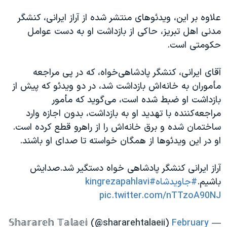
علاوه بر این، ویدئوهای منتشر شده از آراز ایرانی، کنشگر
مدنی اهل تبریز، حاکی از بازداشت او به دست عوامل
حکومتی است.
آقای ایرانی، کنشگر پادشاهی‌خواه، که در پی مراجعه
مأموران به خانه‌اش بازداشت شد، در دو ویدئو که پیش از
بازداشت او ضبط شده است، می‌گوید که مأمور
مراجعه‌کننده با تهدید او به بازداشت، بدون اجازه وارد
ساختمان شده و برق خانه‌اش را از راهرو قطع کرده است.
او در این ویدئوها از همگان خواسته تا صدای او باشند.
آراز ایرانی کنشگر پادشاهی خواه دستگیر شد.صدایش
باشیم.
#جاویدشاه
#kingrezapahlavi
pic.twitter.com/nTTzoA90NJ
February
— 𝕊𝕙𝕒𝕣𝕒𝕣𝕖𝕙 𝕋𝕒𝕝𝕒𝕖𝕚 (@shararehtalaeii)