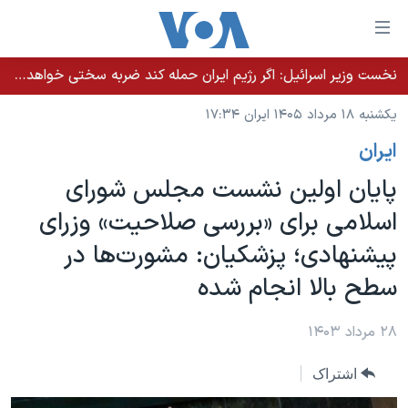
ینکهای
ابل
سترسی
نخست وزیر اسرائيل: اگر رژیم ایران حمله کند ضربه سختی خواهد خورد
خانه
هش
یکشنبه ۱۸ مرداد ۱۴۰۵ ایران ۱۷:۳۴
نسخه سبک وب‌سایت
ه
ايران
حتوای
موضوع ها
صلی
پایان اولین نشست مجلس شورای
برنامه های تلویزیونی
ایران
هش
اسلامی برای «بررسی صلاحیت» وزرای
جدول برنامه ها
ه
آمریکا
پیشنهادی؛ پزشکیان: مشورت‌ها در
فحه
صفحه‌های ویژه
جهان
صلی
سطح بالا انجام شده
فرکانس‌های صدای آمریکا
ورزشی
جام جهانی ۲۰۲۶
هش
پخش رادیویی
ه
گزیده‌ها
عملیات خشم حماسی
۲۸ مرداد ۱۴۰۳
ستجو
۲۵۰سالگی آمریکا
ویژه برنامه‌ها
یادگیری زبان انگلیسی
اشتراک
ویدیوها
بایگانی برنامه‌های تلویزیونی