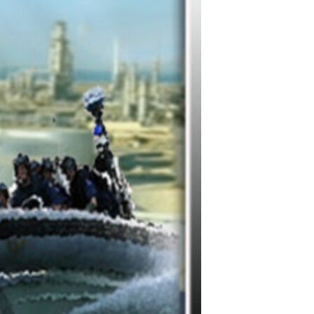
مستندها
فرهنگ و زندگی
حقوق شهروندی
انتخابات ریاست جمهوری آمریکا ۲۰۲۴
اقتصادی
حمله جمهوری اسلامی به اسرائیل
رمز مهسا
علم و فناوری
اسرائیل در جنگ
ورزش زنان در ایران
گالری عکس
اعتراضات زن، زندگی، آزادی
آرشیو پخش زنده
مجموعه مستندهای دادخواهی
تریبونال مردمی آبان ۹۸
دادگاه حمید نوری
چهل سال گروگان‌گیری
قانون شفافیت دارائی کادر رهبری ایران
اعتراضات مردمی آبان ۹۸
اسرائیل در جنگ