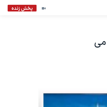
پخش زنده
 می