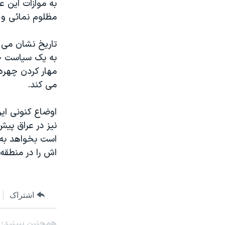
به موازات اين 
مظلوم نمائی و ت
تاريخ نشان می 
به يک سياست خ
مهار کردن چهر
می کند.
اوضاع کنونی اير
نيز در عراق پي
است بخواهد به ا
اش را در منطقه 
اشتراک
همچنبن ببینید: