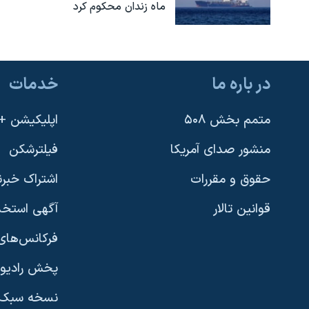
ماه زندان محکوم کرد
در باره ما
خدمات
متمم بخش ۵۰۸
اپلیکیشن +VOA
منشور صدای آمریکا
فیلترشکن
حقوق و مقررات
اشتراک خبرن
قوانین تالار
آگهی استخد
فرکانس‌های 
پخش رادیو
یادگیری زبان انگلیسی
نسخه سبک 