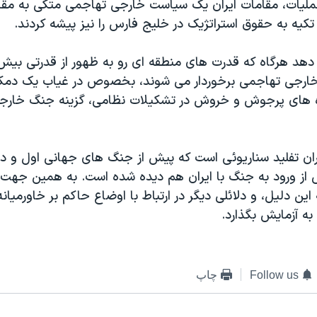
عمليات، مقامات ايران يک سياست خارجی تهاجمی متکی به مقابل
کيه به حقوق استراتژيک در خليج فارس را نيز پيشه کردند.
دهد هرگاه که قدرت های منطقه ای رو به ظهور از قدرتی بيش
ارجی تهاجمی برخوردار می شوند، بخصوص در غياب يک دمکرا
ه های پرجوش و خروش در تشکيلات نظامی، گزينه جنگ خارجی
ان تفليد سناريوئی است که پيش از جنگ های جهانی اول و دوم
ش از ورود به جنگ با ايران هم ديده شده است. به همين جهت 
ين دليل، و دلائلی ديگر در ارتباط با اوضاع حاکم بر خاورميان
به آزمايش بگذارد.
Follow us
چاپ