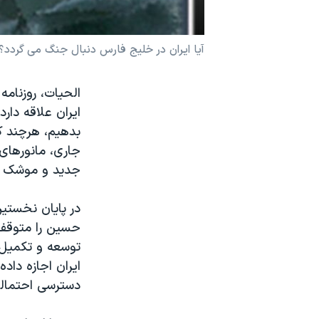
نرگس محمدی برنده جایزه نوبل صلح
همایش محافظه‌کاران آمریکا «سی‌پک»
آيا ايران در خليج فارس دنبال جنگ می گردد؟
صفحه‌های ویژه
الحيات، روزنامه
سفر پرزیدنت ترامپ به چین
ايران علاقه دا
بدهيم، هرچند ک
جاری، مانورهای 
جديد و موشک ه
در پايان نخست
حسين را متوقف ک
توسعه و تکميل 
ايران اجازه داد
دسترسی احتمالی