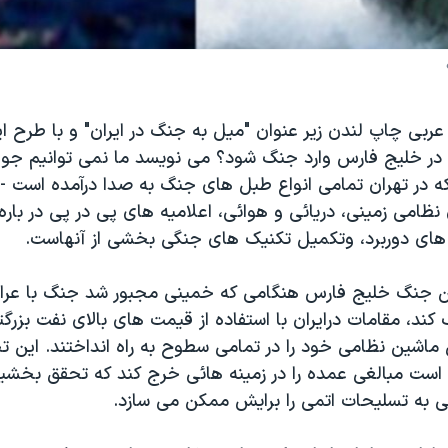
 عربی چاپ لندن زير عنوان "ميل به جنگ در ايران" و با طرح اي
رد در خليج فارس وارد جنگ شود؟ می نويسد ما نمی توانيم جو
ه در تهران تمامی انواع طبل های جنگ به صدا درآمده است - 
نظامی زمينی، دريائی و هوائی، اعلاميه های پی در پی در بار
ای دوربرد، وتکميل تکنيک های جنگی بخشی از آنهاست.
ين جنگ خليج فارس هنگامی که خمينی مجبور شد جنگ با عرا
ند، مقامات درايران با استفاده از قيمت های بالای نفت بزرگ
ماشين نظامی خود را در تمامی سطوح به راه انداختند. اين ت
ه است مبالغی عمده را در زمينه هائی خرج کند که تحقق بخشي
 به تسليحات اتمی را برايش ممکن می سازد.