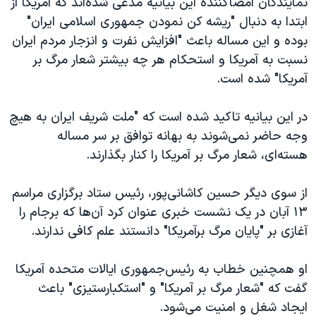
نمایندگان امضاکننده این بیانیه مدعی شده‌اند که آمریکا از
اسرائیل در جنگ
ابتدا به دنبال "ریشه کن نمودن جمهوری اسلامی ایران"
نرگس محمدی برنده جایزه نوبل صلح
بوده و این مساله باعث "افزایش نفرت و انزجار مردم ایران
همایش محافظه‌کاران آمریکا «سی‌پک»
نسبت به آمریکا و استحکام هر چه بیشتر شعار مرگ بر
آمریکا" شده است.
صفحه‌های ویژه
سفر پرزیدنت ترامپ به چین
در این بیانیه تاکید شده است که "ملت شریف ایران به هیچ
وجه حاضر نمی‌شوند به بهانه توافق بر سر مساله
هسته‌ای، شعار مرگ بر آمریکا را کنار بگذارند.
از سوی دیگر حسین کاشانی‌پور، رئیس ستاد برگزاری مراسم
۱۳ آبان در یک نشست خبری عنوان کرد آن‌ها که برجام را
آغازی بر "پایان مرگ برآمریکا" دانستند علم کافی ندارند.
او همچنین خطاب به رئیس‌جمهوری ایالات متحده آمریکا
گفت که "شعار مرگ بر آمریکا" و "استکبارستیزی" باعث
ایجاد شغل و امنیت می‌شود.