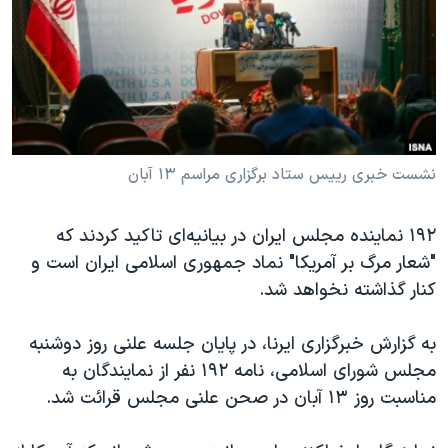
دنبال کنید
مستندها
فرهنگ و زندگی
حقوق شهروندی
انتخابات ریاست جمهوری آمریکا ۲۰۲۴
اقتصادی
حمله جمهوری اسلامی به اسرائیل
رمز مهسا
علم و فناوری
زبانهای مختلف
اسرائیل در جنگ
ورزش زنان در ایران
نشست خبری رییس ستاد برگزاری مراسم ۱۳ آبان
گالری عکس
اعتراضات زن، زندگی، آزادی
۱۹۲ نماینده مجلس ایران در بیانیه‌ای تاکید کردند که
آرشیو پخش زنده
مجموعه مستندهای دادخواهی
"شعار مرگ بر آمریکا" نماد جمهوری اسلامی ایران است و
تریبونال مردمی آبان ۹۸
کنار گذاشته نخواهد شد.
دادگاه حمید نوری
به گزارش خبرگزاری ایرنا، در پایان جلسه علنی روز دوشنبه
چهل سال گروگان‌گیری
مجلس شورای اسلامی، نامه ۱۹۲ نفر از نمایندگان به
قانون شفافیت دارائی کادر رهبری ایران
مناسبت روز ۱۳ آبان در صحن علنی مجلس قرائت شد.
اعتراضات مردمی آبان ۹۸