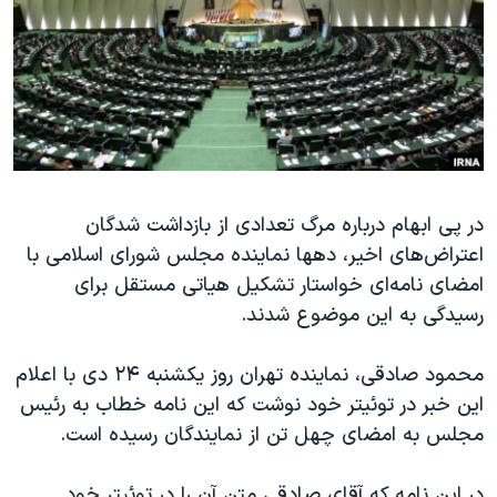
دنبال کنید
مستندها
فرهنگ و زندگی
حقوق شهروندی
انتخابات ریاست جمهوری آمریکا ۲۰۲۴
اقتصادی
حمله جمهوری اسلامی به اسرائیل
رمز مهسا
علم و فناوری
زبانهای مختلف
اسرائیل در جنگ
ورزش زنان در ایران
در پی ابهام درباره مرگ تعدادی از بازداشت شدگان
گالری عکس
اعتراضات زن، زندگی، آزادی
اعتراض‌های اخیر، دهها نماینده مجلس شورای اسلامی با
آرشیو پخش زنده
مجموعه مستندهای دادخواهی
امضای نامه‌ای خواستار تشکیل هیاتی مستقل برای
تریبونال مردمی آبان ۹۸
رسیدگی به این موضوع شدند.
دادگاه حمید نوری
محمود صادقی، نماینده تهران روز یکشنبه ۲۴ دی با اعلام
چهل سال گروگان‌گیری
این خبر در توئیتر خود نوشت که این نامه خطاب به رئیس
قانون شفافیت دارائی کادر رهبری ایران
مجلس به امضای چهل تن از نمایندگان رسیده است.
اعتراضات مردمی آبان ۹۸
در این نامه که آقای صادقی متن آن را در توئیتر خود