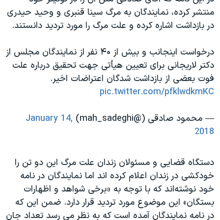
اسرائیل در جنگ
منتشر کرده، نمایندگان به مرگ سینا قنبری و وحید حیدری
نرگس محمدی برنده جایزه نوبل صلح
در بازداشت اشاره کرده و علت مرگ را مورد تردید دانستند.
همایش محافظه‌کاران آمریکا «سی‌پک»
درخواست اینجانب و بیش از ۴۰ نفر از نمایندگان مجلس از
صفحه‌های ویژه
دکتر لاریجانی برای تعیین هیأتی جهت تحقیق درباره علت
سفر پرزیدنت ترامپ به چین
فوت بعضی از بازداشت شدگان اعتراضات اخیر.
pic.twitter.com/pfklwdkmKC
— محمود صادقی (@mah_sadeghi)
January 14,
2018
دستگاه قضایی و مسئولان زندان علت مرگ این دو تن را
خودکشی در زندان اعلام کرده اند اما نمایندگان در نامه
خود نوشته‌اند که با توجه به «برخی شواهد و اظهارات
بستگان» این موضوع مورد تردید قرار دارد. ضمن این که
در نامه نمایندگان آمده است که به نظر می رسد تعداد جان