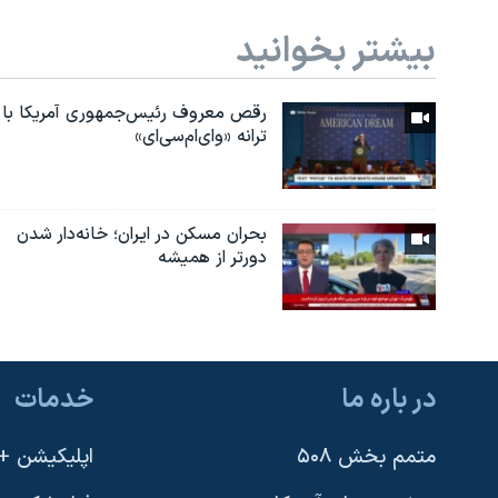
بیشتر بخوانید
رقص معروف رئیس‌جمهوری آمریکا با
ترانه «وای‌ام‌سی‌ای»
بحران مسکن در ایران؛ خانه‌دار شدن
دورتر از همیشه
در باره ما
خدمات
متمم بخش ۵۰۸
اپلیکیشن +VOA