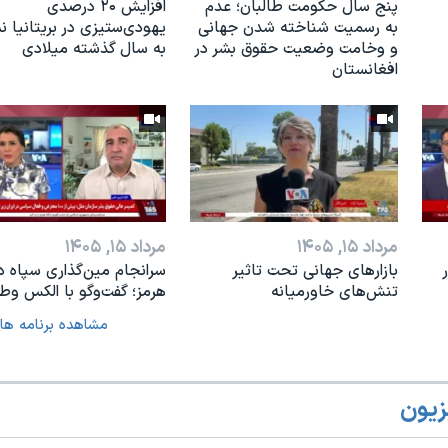
پنج سال حکومت طالبان؛ عدم
افزایش ۲۰ درصدی
به رسمیت شناخته شدن جهانی
یهودی‌ستیزی در بریتانیا 
و وخامت وضعیت حقوق بشر در
به سال گذشته میلادی
افغانستان
مرداد ۱۵, ۱۴۰۵
مرداد ۱۵, ۱۴۰۵
بازارهای جهانی تحت تاثیر
سرانجام مین‌گذاری‌ سپاه د
تنش‌های خاورمیانه
هرمز؛ گفت‌وگو با الکس وطن
مشاهده برنامه ها
زیون