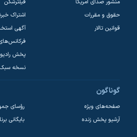
منشور صدای آمریکا
فیلترشکن
حقوق و مقررات
اشتراک خبرن
قوانین تالار
آگهی استخد
فرکانس‌های 
پخش رادیو
یادگیری زبان انگلیسی
نسخه سبک 
دنبال کنید
گوناگون
صفحه‌های ویژه
رؤسای جمهو
آرشیو پخش زنده
بایگانی برن
زبانهای مختلف