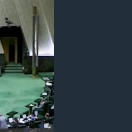
مستندها
فرهنگ و زندگی
حقوق شهروندی
انتخابات ریاست جمهوری آمریکا ۲۰۲۴
اقتصادی
حمله جمهوری اسلامی به اسرائیل
رمز مهسا
علم و فناوری
اسرائیل در جنگ
ورزش زنان در ایران
گالری عکس
اعتراضات زن، زندگی، آزادی
آرشیو پخش زنده
مجموعه مستندهای دادخواهی
تریبونال مردمی آبان ۹۸
دادگاه حمید نوری
چهل سال گروگان‌گیری
قانون شفافیت دارائی کادر رهبری ایران
اعتراضات مردمی آبان ۹۸
اسرائیل در جنگ