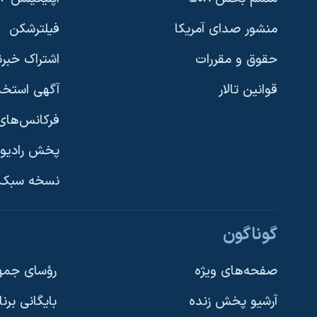
منشور صدای آمریکا
فیلترشکن
حقوق و مقررات
اشتراک خبرن
قوانین تالار
آگهی استخد
فرکانس‌های 
پخش رادیو
یادگیری زبان انگلیسی
نسخه سبک 
دنبال کنید
گوناگون
صفحه‌های ویژه
رؤسای جمهو
آرشیو پخش زنده
بایگانی برن
زبانهای مختلف