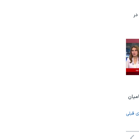
در
امیان
ی قبلی