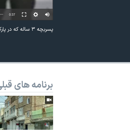
نرگس محمدی برنده جایزه نوبل صلح
0:37
همایش محافظه‌کاران آمریکا «سی‌پک»
صفحه‌های ویژه
پسربچه ۳ ساله که در پارک شهر تهران دزدیده شده بود به خانواده برگشت
سفر پرزیدنت ترامپ به چین
برنامه های قبل