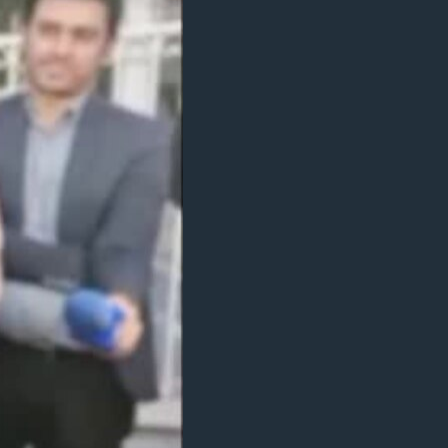
مستندها
فرهنگ و زندگی
حقوق شهروندی
انتخابات ریاست جمهوری آمریکا ۲۰۲۴
اقتصادی
حمله جمهوری اسلامی به اسرائیل
رمز مهسا
علم و فناوری
اسرائیل در جنگ
ورزش زنان در ایران
گالری عکس
اعتراضات زن، زندگی، آزادی
آرشیو پخش زنده
مجموعه مستندهای دادخواهی
تریبونال مردمی آبان ۹۸
دادگاه حمید نوری
چهل سال گروگان‌گیری
قانون شفافیت دارائی کادر رهبری ایران
اعتراضات مردمی آبان ۹۸
اسرائیل در جنگ