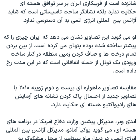
اسرائیل در جنگ
شانزده است از فریبکاری ایران بر سر توافق هسته ای
حکایت ندارد بلکه نشانگر ساخت تاسیساتی است که شاید
نرگس محمدی برنده جایزه نوبل صلح
آژانس بین المللی انرژی اتمی به آن دسترسی ندارد.
همایش محافظه‌کاران آمریکا «سی‌پک»
صفحه‌های ویژه
او می گوید این تصاویر نشان می دهد که ایران چیزی را که
پیشتر ساخته شده بوده پنهان می کرده است. از بین بردن
سفر پرزیدنت ترامپ به چین
تمام درخت ها و صاف کردن زمین منطقه در کنار ساخت
ورودی یک تونل از جمله اتفاقاتی است که در این مدت رخ
داده است.
مقایسه تصاویر ماهواره ای بیست و دوم ژوییه ۲۰۱۰ با
تصاویر جدید از احتمال پاک کردن نشانه های آزمایش
های رادیواکتیو هسته ای حکایت دارد.
اندی وبر، مدیرکل پیشین وزارت دفاع آمریکا در برنامه های
هسته ای، می گوید یوکیا آمانو، مدیرکل آژانس بین المللی
انرژی اتمی، در دیدار ماه سپتامبر از محل مشکوک به