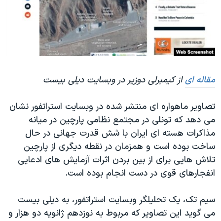
دنبال کنید
مستندها
فرهنگ و زندگی
حقوق شهروندی
انتخابات ریاست جمهوری آمریکا ۲۰۲۴
اقتصادی
حمله جمهوری اسلامی به اسرائیل
رمز مهسا
علم و فناوری
زبانهای مختلف
مقاله ای
از کیمبرلی دوزیر در وبسایت دیلی بیست
اسرائیل در جنگ
ورزش زنان در ایران
گالری عکس
اعتراضات زن، زندگی، آزادی
تصاویر ماهواره ای منتشر شده در وبسایت استراتفور نشان
آرشیو پخش زنده
مجموعه مستندهای دادخواهی
می دهد که تونلی در مجتمع نظامی پارچین در میانه
مذاکرات هسته ای ایران با شش قدرت جهانی در حال
تریبونال مردمی آبان ۹۸
ساخت بوده است و همزمان در نقطه دیگری از پارچین
دادگاه حمید نوری
تلاش هایی برای از بین بردن اثرات آزمایش های ادعایی
چهل سال گروگان‌گیری
انفجارهای قوی در دست انجام بوده است.
قانون شفافیت دارائی کادر رهبری ایران
سیم تک، یک تحلیلگر وبسایت استراتفور، به دیلی بیست
اعتراضات مردمی آبان ۹۸
می گوید این تصاویر که مربوط به نوزدهم ژانویه دو هزار و