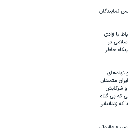
لس نمایندگان
اط با آزادی
سلامی در
ریکا» خاطر
و نهادهای
یران متحدان
 و شرکایش
ی که بی گناه
که زندانیانی
یاسی و عقیدتی