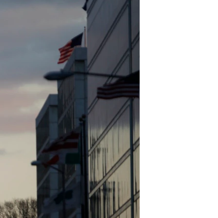
مستندها
فرهنگ و زندگی
حقوق شهروندی
انتخابات ریاست جمهوری آمریکا ۲۰۲۴
اقتصادی
حمله جمهوری اسلامی به اسرائیل
رمز مهسا
علم و فناوری
اسرائیل در جنگ
ورزش زنان در ایران
گالری عکس
اعتراضات زن، زندگی، آزادی
آرشیو پخش زنده
مجموعه مستندهای دادخواهی
تریبونال مردمی آبان ۹۸
دادگاه حمید نوری
چهل سال گروگان‌گیری
قانون شفافیت دارائی کادر رهبری ایران
اعتراضات مردمی آبان ۹۸
اسرائیل در جنگ