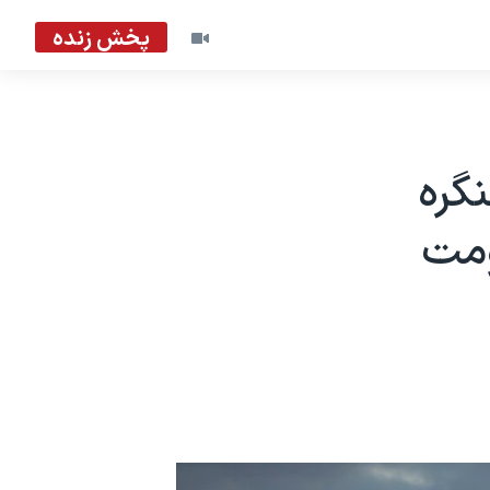
پخش زنده
گره
ومت