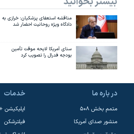
بیشتر بخوانید
مناقشه استعفای پزشکیان: خرازی به
دادگاه ویژه روحانیت احضار شد
سنای آمریکا لایحه موقت تأمین
بودجه فدرال را تصویب کرد
در باره ما
خدمات
متمم بخش ۵۰۸
اپلیکیشن +VOA
منشور صدای آمریکا
فیلترشکن