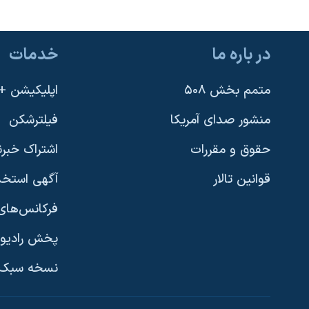
در باره ما
خدمات
متمم بخش ۵۰۸
اپلیکیشن +VOA
منشور صدای آمریکا
فیلترشکن
حقوق و مقررات
اشتراک خبرن
قوانین تالار
آگهی استخد
فرکانس‌های 
پخش رادیو
یادگیری زبان انگلیسی
نسخه سبک 
دنبال کنید