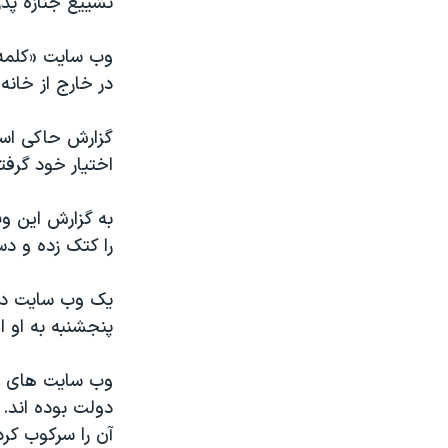
تشییع جنازه پد
مستندها
فرهنگ و زندگی
حقوق شهروندی
انتخابات ریاست جمهوری آمریکا ۲۰۲۴
وب سایت «کلمه»
اقتصادی
حمله جمهوری اسلامی به اسرائیل
در خارج از خانه
رمز مهسا
علم و فناوری
گزارش حاکی اس
اسرائیل در جنگ
ورزش زنان در ایران
اختیار خود گرفتن
گالری عکس
اعتراضات زن، زندگی، آزادی
به گزارش این وب
آرشیو پخش زنده
مجموعه مستندهای دادخواهی
را کتک زده و دست کم ۷ نفر را ب
تریبونال مردمی آبان ۹۸
دادگاه حمید نوری
یک وب سایت دیگ
پنجشنبه به او ا
چهل سال گروگان‌گیری
قانون شفافیت دارائی کادر رهبری ایران
اعتراضات مردمی آبان ۹۸
دولت بوده اند. 
آن را سرکوب کرد
اسرائیل در جنگ