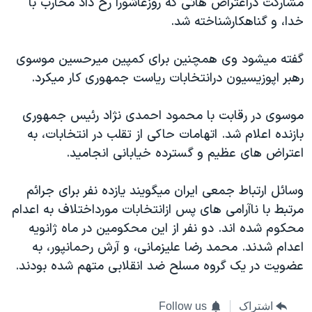
مشارکت دراعتراض هائی که روزعاشورا رخ داد محارب با
اسرائیل در جنگ
خدا، و گناهکارشناخته شد.
نرگس محمدی برنده جایزه نوبل صلح
همایش محافظه‌کاران آمریکا «سی‌پک»
گفته ميشود وی همچنين برای کمپين ميرحسين موسوی
رهبر اپوزيسيون درانتخابات رياست جمهوری کار ميکرد.
صفحه‌های ویژه
سفر پرزیدنت ترامپ به چین
موسوی در رقابت با محمود احمدی نژاد رئيس جمهوری
بازنده اعلام شد. اتهامات حاکی از تقلب در انتخابات، به
اعتراض های عظيم و گسترده خيابانی انجاميد.
وسائل ارتباط جمعی ايران ميگويند يازده نفر برای جرائم
مرتبط با ناآرامی های پس ازانتخابات مورداختلاف به اعدام
محکوم شده اند. دو نفر از اين محکومين در ماه ژانويه
اعدام شدند. محمد رضا علیزمانی، و آرش رحمانپور، به
عضويت در يک گروه مسلح ضد انقلابی متهم شده بودند.
اشتراک
Follow us