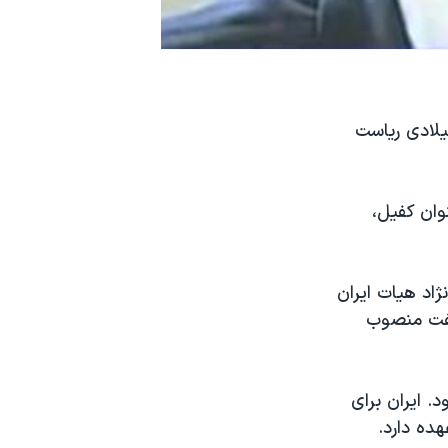
یلادی ریاست
وان کفیل،
ژاد هیات ایران
نفت منصوب
در وین تشکیل شود. ایران برای