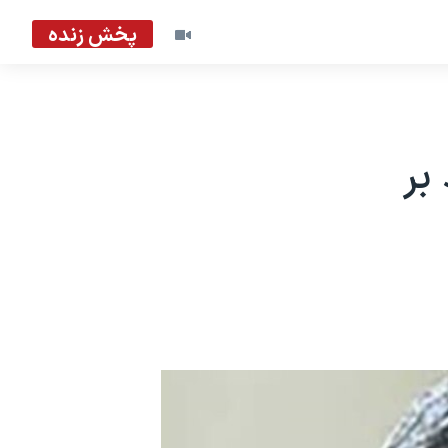
پخش زنده
بر