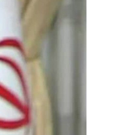
مستندها
فرهنگ و زندگی
حقوق شهروندی
انتخابات ریاست جمهوری آمریکا ۲۰۲۴
اقتصادی
حمله جمهوری اسلامی به اسرائیل
رمز مهسا
علم و فناوری
اسرائیل در جنگ
ورزش زنان در ایران
گالری عکس
اعتراضات زن، زندگی، آزادی
آرشیو پخش زنده
مجموعه مستندهای دادخواهی
تریبونال مردمی آبان ۹۸
دادگاه حمید نوری
چهل سال گروگان‌گیری
قانون شفافیت دارائی کادر رهبری ایران
اعتراضات مردمی آبان ۹۸
اسرائیل در جنگ