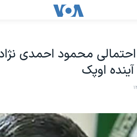
حتمالی محمود احمدی نژاد 
ینده اوپک