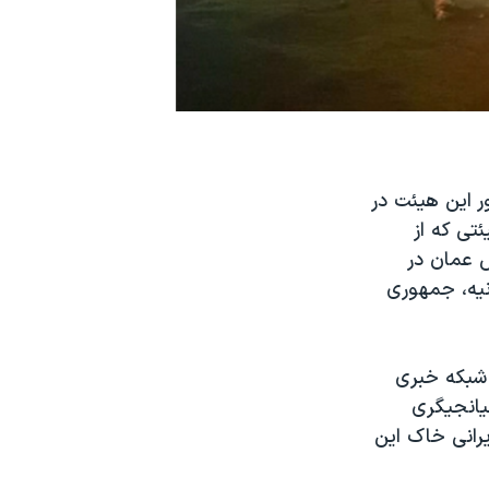
ر این هیئت در
تی که از
 عمان در
نیه، جمهوری
 همگی به نقل از شبکه خبری
یانجیگری
یرانی خاک این