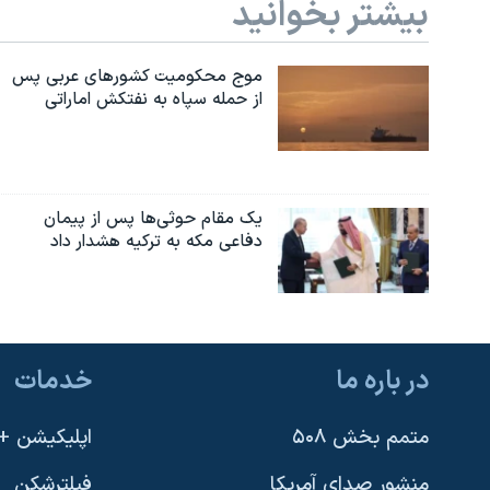
بیشتر بخوانید
موج محکومیت کشورهای عربی پس
از حمله سپاه به نفتکش اماراتی
یک مقام حوثی‌ها پس از پیمان
دفاعی مکه به ترکیه هشدار داد
در باره ما
خدمات
متمم بخش ۵۰۸
اپلیکیشن +VOA
منشور صدای آمریکا
فیلترشکن