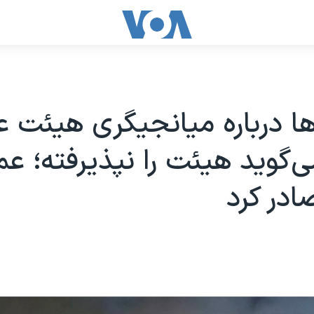
ا درباره میانجیگری هیئت ع
ی‌گوید هیئت را نپذیرفته؛ عم
ادر کرد