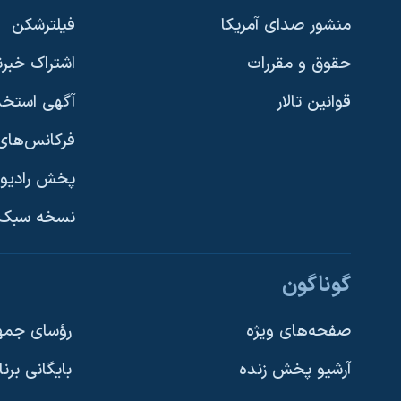
منشور صدای آمریکا
فیلترشکن
حقوق و مقررات
اشتراک خبرن
قوانین تالار
آگهی استخد
فرکانس‌های 
پخش رادیو
یادگیری زبان انگلیسی
نسخه سبک 
دنبال کنید
گوناگون
صفحه‌های ویژه
رؤسای جمهو
آرشیو پخش زنده
بایگانی برن
زبانهای مختلف