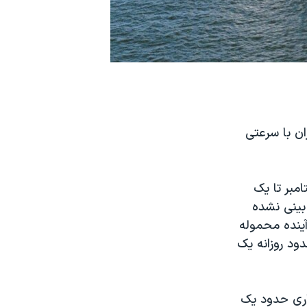
ان با سرعتی
امبر تا یک
 بینی نشده
آینده محموله
ود روزانه یک
جاری حدود یک