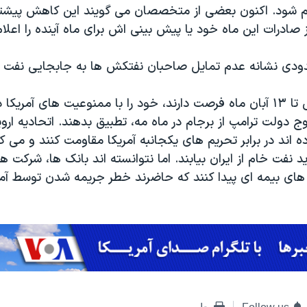
 شود. اکنون بعضی از متخصصان می گویند این کاهش پیشتر ا
 صادرات این ماه خود یا پیش بینی اش برای ماه آینده را اعلا
ودی نشانه عدم تمایل صاحبان نفتکش ها به جابجایی نفت ا
شرکت های نفتی تا ۱۳ آبان ماه فرصت دارند، خود را با ممنوعیت های آمری
وج دولت ترامپ از برجام در ماه مه، تطبیق بدهند. اتحادیه اروپ
 اند در برابر تحریم های یکجانبه آمریکا مقاومت کنند و می ک
رید نفت خام از ایران بیابند. اما نتوانسته اند بانک ها، شرکت
های بیمه ای پیدا کنند که حاضرند خطر جریمه شدن توسط آمری