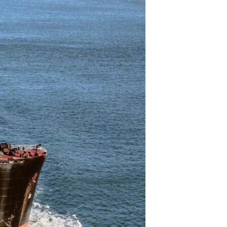
مستندها
فرهنگ و زندگی
حقوق شهروندی
انتخابات ریاست جمهوری آمریکا ۲۰۲۴
اقتصادی
حمله جمهوری اسلامی به اسرائیل
رمز مهسا
علم و فناوری
اسرائیل در جنگ
ورزش زنان در ایران
گالری عکس
اعتراضات زن، زندگی، آزادی
آرشیو پخش زنده
مجموعه مستندهای دادخواهی
تریبونال مردمی آبان ۹۸
دادگاه حمید نوری
چهل سال گروگان‌گیری
قانون شفافیت دارائی کادر رهبری ایران
اعتراضات مردمی آبان ۹۸
اسرائیل در جنگ