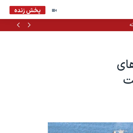
پخش زنده
قبلی
بعدی
ه
های
ست