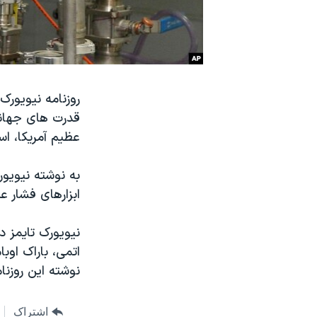
نرگس محمدی برنده جایزه نوبل صلح
همایش محافظه‌کاران آمریکا «سی‌پک»
صفحه‌های ویژه
سفر پرزیدنت ترامپ به چین
روزنامه نیویورک
قدرت های جهانی 
عظیم آمریکا، اس
به نوشته نیویورک
ابزارهای فشار ع
نیویورک تایمز د
اتمی، باراک اوبا
نوشته این روزنا
اشتراک