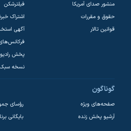
منشور صدای آمریکا
فیلترشکن
حقوق و مقررات
اشتراک خبرن
قوانین تالار
آگهی استخد
فرکانس‌های 
پخش رادیو
یادگیری زبان انگلیسی
نسخه سبک 
دنبال کنید
گوناگون
صفحه‌های ویژه
رؤسای جمهو
آرشیو پخش زنده
بایگانی برن
زبانهای مختلف