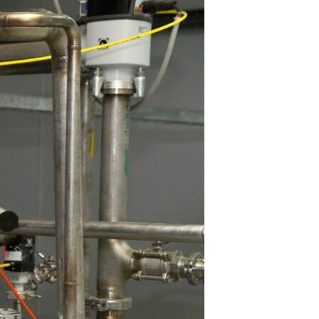
مستندها
فرهنگ و زندگی
حقوق شهروندی
انتخابات ریاست جمهوری آمریکا ۲۰۲۴
اقتصادی
حمله جمهوری اسلامی به اسرائیل
رمز مهسا
علم و فناوری
اسرائیل در جنگ
ورزش زنان در ایران
گالری عکس
اعتراضات زن، زندگی، آزادی
آرشیو پخش زنده
مجموعه مستندهای دادخواهی
تریبونال مردمی آبان ۹۸
دادگاه حمید نوری
چهل سال گروگان‌گیری
قانون شفافیت دارائی کادر رهبری ایران
اعتراضات مردمی آبان ۹۸
اسرائیل در جنگ