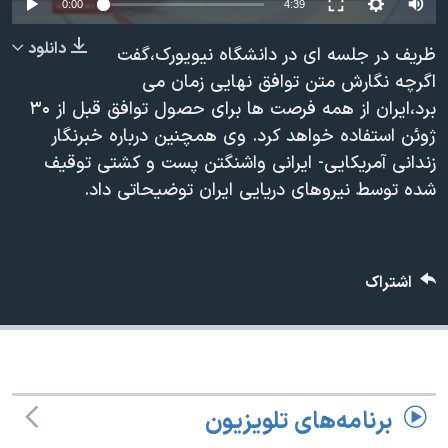
0:00
4:39
دنبال کنید
مستندها
فرهنگ و زندگی
دانلود
ظریف در جلسه ای در دانشگاه نیویورک،گفت
حقوق شهروندی
انتخابات ریاست جمهوری آمریکا ۲۰۲۴
اگرچه نگارش متن توافق نهایی زمان می
اقتصادی
حمله جمهوری اسلامی به اسرائیل
برد،ایران از همه فرصت ها برای حصول توافق قبل از ۳۰
رمز مهسا
علم و فناوری
ژوئن استفاده خواهد کرد. وی همچنین درباره خبرنگار
زبانهای مختلف
زندانی آمریکایی- ایرانی واشنگتن پست و کشتی توقیف
اسرائیل در جنگ
ورزش زنان در ایران
شده توسط نیروهای دریایی ایران توضیحاتی داد.
گالری عکس
اعتراضات زن، زندگی، آزادی
آرشیو پخش زنده
مجموعه مستندهای دادخواهی
تریبونال مردمی آبان ۹۸
اشتراک
دادگاه حمید نوری
چهل سال گروگان‌گیری
قانون شفافیت دارائی کادر رهبری ایران
برنامه‌های تلویزیون
اعتراضات مردمی آبان ۹۸