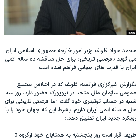
دنبال کنید
مستندها
فرهنگ و زندگی
حقوق شهروندی
انتخابات ریاست جمهوری آمریکا ۲۰۲۴
اقتصادی
حمله جمهوری اسلامی به اسرائیل
رمز مهسا
علم و فناوری
زبانهای مختلف
محمد جواد ظریف وزیر امور خارجه جمهوری اسلامی ایران
اسرائیل در جنگ
ورزش زنان در ایران
می گوید «فرصتی تاریخی» برای حل مناقشه ده ساله اتمی
گالری عکس
اعتراضات زن، زندگی، آزادی
ایران با قدرت های جهانی فراهم آمده است.
آرشیو پخش زنده
مجموعه مستندهای دادخواهی
بگزارش خبرگزاری فرانسه، ظریف که در اجلاس مجمع
تریبونال مردمی آبان ۹۸
عمومی سازمان ملل متحد در نیویورک حضور دارد، روز سه
دادگاه حمید نوری
شنبه در حساب توئیتری خود گفت «ما فرصتی تاریخی برای
چهل سال گروگان‌گیری
حل مساله اتمی ایران داریم، بشرط این که جهان خود را با
رویکرد جدید ایران تطبیق دهد.»
قانون شفافیت دارائی کادر رهبری ایران
اعتراضات مردمی آبان ۹۸
ظریف قرار است روز پنجشنبه به همتایان خود ازگروه ٥