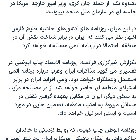
اسرائیل در جنگ
بعلاوه یک، از جمله جان کری، وزیر امور خارجه آمریکا در
جلسه ای در سازمان ملل متحد بپیوندد.
نرگس محمدی برنده جایزه نوبل صلح
همایش محافظه‌کاران آمریکا «سی‌پک»
در این میان، روزنامه های کشورهای حاشیه خلیج فارس
صفحه‌های ویژه
اظهار نظر می کنند که ایران در برابر شناخت نقش آن در
منطقه، احتمالا در برنامه اتمی مصالحه خواهد کرد.
سفر پرزیدنت ترامپ به چین
بگزارش خبرگزاری فرانسه، روزنامه الاتحاد چاپ ابوظبی در
تفسیری می گوید مذاکرات ایران وغرب درباره برنامه اتمی
«معتدل وعملگرا» خواهد بود، ومی افزاید ایران در برابر
استیلای منطقه ای حاضر خواهد شد از در مصالحه درآید.
به سخن دیگر، ایران در مقابل بعهده گرفتن نقش در
مسائل مربوط به امنیت منطقه، تضمین هایی در مورد
امنیت و ایمنی اسرائیل خواهد داد.
روزنامه الوطن چاپ کویت، که روابط نزدیکی با خاندان
حاکم دارد، به امکان نزدیکی آمریکا و ایران پرداخته است و