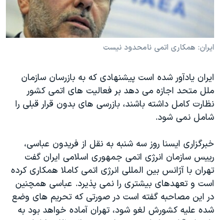
دنبال کنید
مستندها
فرهنگ و زندگی
حقوق شهروندی
انتخابات ریاست جمهوری آمریکا ۲۰۲۴
اقتصادی
حمله جمهوری اسلامی به اسرائیل
ایران: همکاری اتمی نامحدود نیست
رمز مهسا
علم و فناوری
زبانهای مختلف
ایران یادآور شده است پیشنهادی که به بازرسان سازمان
اسرائیل در جنگ
ورزش زنان در ایران
ملل متحد اجازه می دهد بر فعالیت های اتمی کشور
گالری عکس
اعتراضات زن، زندگی، آزادی
نظارت کامل داشته باشند، بازرسی های بدون قرار قبلی را
شامل نمی شود.
آرشیو پخش زنده
مجموعه مستندهای دادخواهی
تریبونال مردمی آبان ۹۸
خبرگزاری ایسنا روز سه شنبه به نقل از فریدون عباسی،
دادگاه حمید نوری
رییس سازمان انرژی اتمی جمهوری اسلامی ایران گفت
تهران با آژانس بین المللی انرژی اتمی کاملا همکاری کرده
چهل سال گروگان‌گیری
است و تعهدهای بیشتری را نمی پذیرد. عباسی همچنین
قانون شفافیت دارائی کادر رهبری ایران
در این مصاحبه گفته است در صورتی که تحریم های وضع
اعتراضات مردمی آبان ۹۸
شده علیه کشورش لغو شود، تهران آماده خواهد بود به