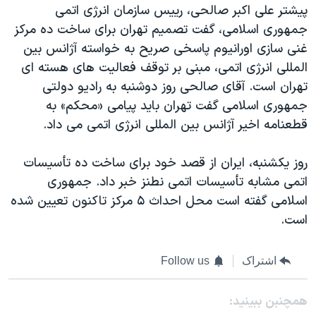
اسرائیل در جنگ
پیشتر علی اکبر صالحی، رییس سازمان انرژی اتمی
جمهوری اسلامی، گفت تصمیم تهران برای ساخت ده مرکز
نرگس محمدی برنده جایزه نوبل صلح
غنی سازی اورانیوم پاسخی صریح به خواسته آژانس بین
همایش محافظه‌کاران آمریکا «سی‌پک»
المللی انرژی اتمی، مبنی بر توقف فعالیت های هسته ای
صفحه‌های ویژه
تهران است. آقای صالحی روز دوشنبه به رادیو دولتی
جمهوری اسلامی گفت تهران باید پیامی «محکم» به
سفر پرزیدنت ترامپ به چین
قطعنامه اخیر آژانس بین المللی انرژی اتمی می داد.
روز یکشنبه، ایران از قصد خود برای ساخت ده تأسیسات
اتمی مشابه تأسیسات اتمی نطنز خبر داد. جمهوری
اسلامی گفته است محل احداث ۵ مرکز تاکنون تعیین شده
است.
اشتراک
Follow us
همچنبن ببینید: