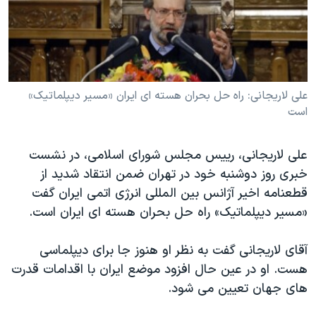
دنبال کنید
مستندها
فرهنگ و زندگی
حقوق شهروندی
انتخابات ریاست جمهوری آمریکا ۲۰۲۴
اقتصادی
حمله جمهوری اسلامی به اسرائیل
رمز مهسا
علم و فناوری
علی لاریجانی: راه حل بحران هسته ای ایران «مسیر دیپلماتیک»
زبانهای مختلف
است
اسرائیل در جنگ
ورزش زنان در ایران
گالری عکس
اعتراضات زن، زندگی، آزادی
علی لاریجانی، رییس مجلس شورای اسلامی، در نشست
آرشیو پخش زنده
مجموعه مستندهای دادخواهی
خبری روز دوشنبه خود در تهران ضمن انتقاد شدید از
قطعنامه اخیر آژانس بین المللی انرژی اتمی ایران گفت
تریبونال مردمی آبان ۹۸
«مسیر دیپلماتیک» راه حل بحران هسته ای ایران است.
دادگاه حمید نوری
چهل سال گروگان‌گیری
آقای لاریجانی گفت به نظر او هنوز جا برای دیپلماسی
هست. او در عین حال افزود موضع ایران با اقدامات قدرت
قانون شفافیت دارائی کادر رهبری ایران
های جهان تعیین می شود.
اعتراضات مردمی آبان ۹۸