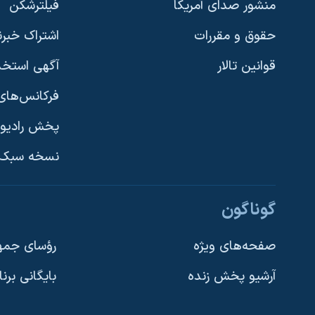
منشور صدای آمریکا
فیلترشکن
حقوق و مقررات
اشتراک خبرن
قوانین تالار
آگهی استخد
فرکانس‌های 
پخش رادیو
یادگیری زبان انگلیسی
نسخه سبک 
دنبال کنید
گوناگون
صفحه‌های ویژه
رؤسای جمهو
آرشیو پخش زنده
بایگانی برن
زبانهای مختلف