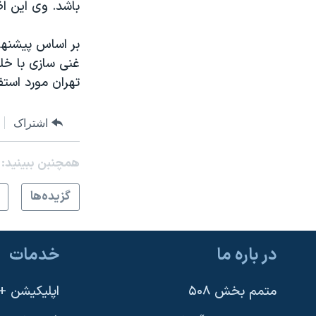
باشد. وی این اظ
بر اساس پیشنهاد
غنی سازی با خلو
تهران مورد استفا
اشتراک
همچنبن ببینید:
گزيده‌ها
در باره ما
خدمات
متمم بخش ۵۰۸
اپلیکیشن +VOA