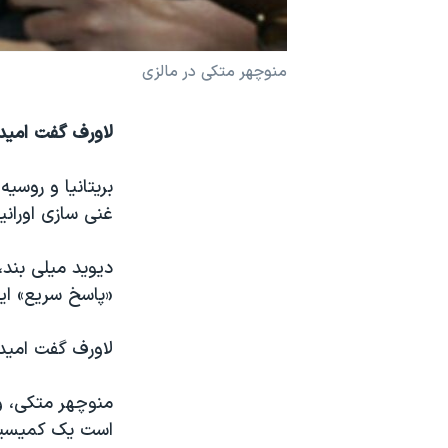
نرگس محمدی برنده جایزه نوبل صلح
همایش محافظه‌کاران آمریکا «سی‌پک»
منوچهر متکی در مالزی
صفحه‌های ویژه
لاورف گفت امیدو
سفر پرزیدنت ترامپ به چین
بریتانیا و روسی
غنی سازی اورانی
دیوید میلی بند،
«پاسخ سریع» ای
لاورف گفت امیدو
منوچهر متکی، وز
است یک کمیسیون 