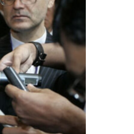
مستندها
فرهنگ و زندگی
حقوق شهروندی
انتخابات ریاست جمهوری آمریکا ۲۰۲۴
اقتصادی
حمله جمهوری اسلامی به اسرائیل
رمز مهسا
علم و فناوری
اسرائیل در جنگ
ورزش زنان در ایران
گالری عکس
اعتراضات زن، زندگی، آزادی
آرشیو پخش زنده
مجموعه مستندهای دادخواهی
تریبونال مردمی آبان ۹۸
دادگاه حمید نوری
چهل سال گروگان‌گیری
قانون شفافیت دارائی کادر رهبری ایران
اعتراضات مردمی آبان ۹۸
اسرائیل در جنگ