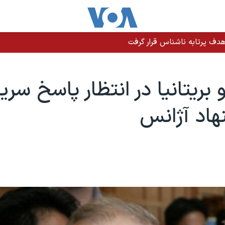
دف پرتابه ناشناس قرار گرفت
بریتانیا در انتظار پاسخ سریع
هاد آژانس