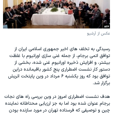
دنبال کنید
مستندها
فرهنگ و زندگی
حقوق شهروندی
انتخابات ریاست جمهوری آمریکا ۲۰۲۴
اقتصادی
حمله جمهوری اسلامی به اسرائیل
رمز مهسا
علم و فناوری
عکس از آرشیو
زبانهای مختلف
اسرائیل در جنگ
ورزش زنان در ایران
رسیدگی به تخلف های اخیر جمهوری اسلامی ایران از
گالری عکس
اعتراضات زن، زندگی، آزادی
توافق اتمی برجام، از جمله غنی سازی اورانیوم با غلظت
آرشیو پخش زنده
مجموعه مستندهای دادخواهی
بیشتر، و افزایش ذخیره اورانیوم غنی شده، بخشی از
دستور کار نشست اضطراری پنج کشور باقیمانده دراین
تریبونال مردمی آبان ۹۸
توافق بود که روز یکشنبه ۶ مرداد در وین پایتخت اتریش
دادگاه حمید نوری
برگزار شد.
چهل سال گروگان‌گیری
هدف نشست اضطراری امروز در وین بررسی راه های نجات
قانون شفافیت دارائی کادر رهبری ایران
برجام عنوان شده بود اما به جز ارزیابی محتاطانه نماینده
اعتراضات مردمی آبان ۹۸
چین و توصیفی که فرستاده تهران در مورد سازنده بودن