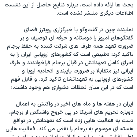
اسرائیل در جنگ
بحث ها ارائه داده است، درباره نتایج حاصل از این نشست
اطلاعات دیگری منتشر نشده است.
نرگس محمدی برنده جایزه نوبل صلح
همایش محافظه‌کاران آمریکا «سی‌پک»
نماینده چین در گفت‌وگو با خبرگزاری رویترز فضای
صفحه‌های ویژه
گفتگوهای امروز را دوستانه و حرفه ای توصیف و بر
ضرورت تعهد همه طرف های شرکت کننده به حفظ برجام
سفر پرزیدنت ترامپ به چین
تاکید کرد: «طبیعی است که کشورهای اروپایی ایران را به
اجرای کامل تعهداتش در قبال برجام فراخواندند و طرف
ایرانی نیز متقابلا بر ضرورت پایبندی اتحادیه اروپا و
کشورهای اروپایی به تعهداتشان تاکید کرد. و قابل فهم
است که در این میان لحظات دشواری هم وجود داشت.»
ایران در هفته ها و ماه های اخیر در واکنش به اعمال
دوباره تحریم های آمریکا در پی خروج واشنگتن از برجام،
دست به فعالیت هایی زده است که تعهداتش در توافق
هسته ای موسوم به برجام را نقض می کند. فعالیت هایی