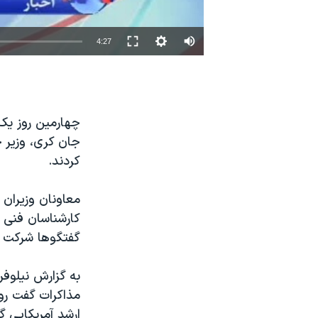
نرگس محمدی برنده جایزه نوبل صلح
همایش محافظه‌کاران آمریکا «سی‌پک»
4:27
صفحه‌های ویژه
سفر پرزیدنت ترامپ به چین
چهارمین روز یک د
جان کری، وزیر خا
کردند.
معاونان وزیران خ
کارشناسان فنی د
گفتگوها شرکت ک
به گزارش نیلوفر
مذاکرات گفت رو
ارشد آمریکایی