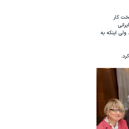
خت کار
یرانی
ولی اینکه به
رد.