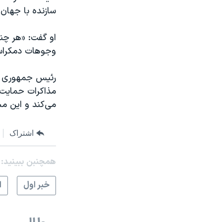
سازنده با جهان د
او گفت: «هر چند
وجوهات دمکراسی
مذاکرات حمایت 
می‌کند و این مس
اشتراک
همچنبن ببینید:
خبر اول
ا