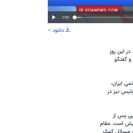
0:00
دانلود
EMBED
اشتراک
در این روز
 و گفتگو
تمی ایران،
وئیس نیز در
یی پس از
پیش است. مقام
ی مسائل کمک