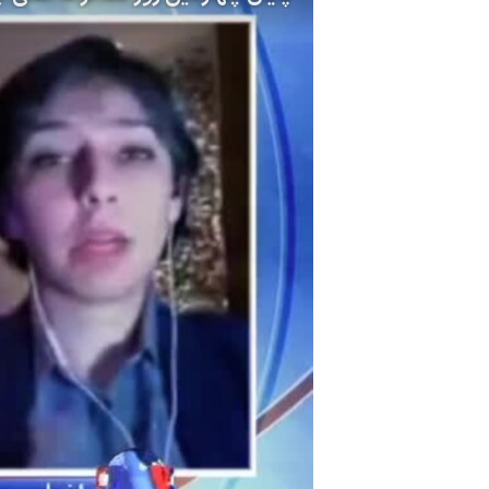
مستندها
فرهنگ و زندگی
حقوق شهروندی
انتخابات ریاست جمهوری آمریکا ۲۰۲۴
اقتصادی
حمله جمهوری اسلامی به اسرائیل
رمز مهسا
علم و فناوری
اسرائیل در جنگ
ورزش زنان در ایران
گالری عکس
اعتراضات زن، زندگی، آزادی
آرشیو پخش زنده
مجموعه مستندهای دادخواهی
تریبونال مردمی آبان ۹۸
دادگاه حمید نوری
چهل سال گروگان‌گیری
قانون شفافیت دارائی کادر رهبری ایران
اعتراضات مردمی آبان ۹۸
اسرائیل در جنگ