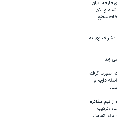
رخارجه ایران
شده و الان
اطات سطح
 «اشراف وی به
ی زند.
ه صورت گرفته
صله داریم و
ست.
ز تیم مذاکره
ت: «ترکیب
ن برای تعامل