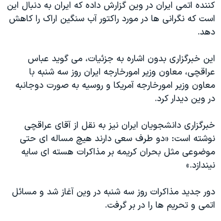
اسرائیل در جنگ
کننده اتمی ایران در وین گزارش داده که ایران به دنبال این
است که نگرانی ها در مورد راکتور آب سنگین اراک را کاهش
نرگس محمدی برنده جایزه نوبل صلح
دهد.
همایش محافظه‌کاران آمریکا «سی‌پک»
صفحه‌های ویژه
این خبرگزاری بدون اشاره به جزئیات، می گوید عباس
عراقچی، معاون وزیر امورخارجه ایران روز سه شنبه با
سفر پرزیدنت ترامپ به چین
معاون وزیر امورخارجه آمریکا و روسیه به صورت دوجانبه
در وین دیدار کرد.
خبرگزاری دانشجویان ایران نیز به نقل از آقای عراقچی
نوشته است: «دو طرف سعی دارند هیچ مساله ای حتی
موضوعی مثل بحران کریمه بر مذاکرات هسته ای سایه
نیندازد.»
دور جدید مذاکرات روز سه شنبه در وین آغاز شد و مسائل
اتمی و تحریم ها را در بر گرفت.