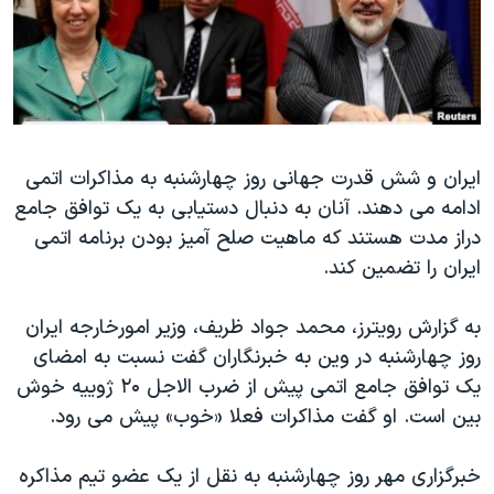
دنبال کنید
مستندها
فرهنگ و زندگی
حقوق شهروندی
انتخابات ریاست جمهوری آمریکا ۲۰۲۴
اقتصادی
حمله جمهوری اسلامی به اسرائیل
رمز مهسا
علم و فناوری
زبانهای مختلف
ایران و شش قدرت جهانی روز چهارشنبه به مذاکرات اتمی
اسرائیل در جنگ
ورزش زنان در ایران
ادامه می دهند. آنان به دنبال دستیابی به یک توافق جامع
گالری عکس
اعتراضات زن، زندگی، آزادی
دراز مدت هستند که ماهیت صلح آمیز بودن برنامه اتمی
آرشیو پخش زنده
مجموعه مستندهای دادخواهی
ایران را تضمین کند.
تریبونال مردمی آبان ۹۸
به گزارش رویترز، محمد جواد ظریف، وزیر امورخارجه ایران
دادگاه حمید نوری
روز چهارشنبه در وین به خبرنگاران گفت نسبت به امضای
چهل سال گروگان‌گیری
یک توافق جامع اتمی پیش از ضرب الاجل ۲۰ ژوییه خوش
بین است. او گفت مذاکرات فعلا «خوب» پیش می رود.
قانون شفافیت دارائی کادر رهبری ایران
اعتراضات مردمی آبان ۹۸
خبرگزاری مهر روز چهارشنبه به نقل از یک عضو تیم مذاکره