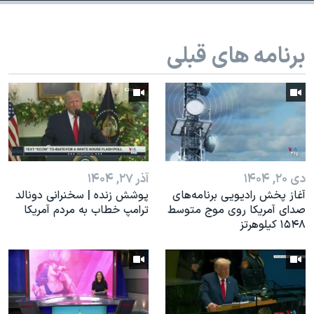
اسرائیل در جنگ
نرگس محمدی برنده جایزه نوبل صلح
برنامه های قبلی
همایش محافظه‌کاران آمریکا «سی‌پک»
صفحه‌های ویژه
سفر پرزیدنت ترامپ به چین
دی ۲۰, ۱۴۰۴
آذر ۲۷, ۱۴۰۴
آغاز پخش رادیویی برنامه‌های
پوشش زنده | سخنرانی دونالد
صدای آمریکا روی موج متوسط
ترامپ خطاب به مردم آمریکا
۱۵۴۸ کیلوهرتز