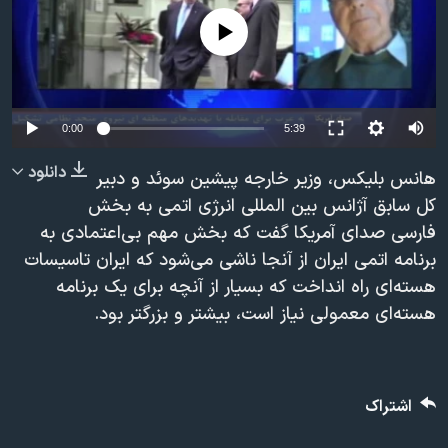
دنبال کنید
مستندها
فرهنگ و زندگی
No media source currently available
حقوق شهروندی
انتخابات ریاست جمهوری آمریکا ۲۰۲۴
اقتصادی
حمله جمهوری اسلامی به اسرائیل
رمز مهسا
علم و فناوری
0:00
5:39
زبانهای مختلف
اسرائیل در جنگ
ورزش زنان در ایران
دانلود
هانس بلیکس، وزیر خارجه پیشین سوئد و دبیر
گالری عکس
اعتراضات زن، زندگی، آزادی
کل سابق آژانس بین المللی انرژی اتمی به بخش
فارسی صدای آمریکا گفت که بخش مهم بی‌اعتمادی به
آرشیو پخش زنده
مجموعه مستندهای دادخواهی
برنامه اتمی ایران از آنجا ناشی می‌شود که ایران تاسیسات
تریبونال مردمی آبان ۹۸
هسته‌ای راه انداخت که بسیار از آنچه برای یک برنامه
دادگاه حمید نوری
هسته‌ای معمولی نیاز است، بیشتر و بزرگتر بود.
چهل سال گروگان‌گیری
قانون شفافیت دارائی کادر رهبری ایران
اشتراک
اعتراضات مردمی آبان ۹۸